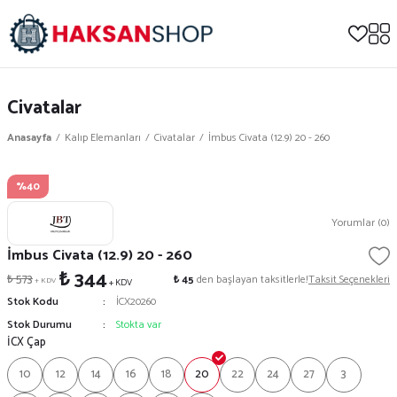
Civatalar
Anasayfa
Kalıp Elemanları
Civatalar
İmbus Civata (12.9) 20 - 260
%40
Yorumlar (0)
İmbus Civata (12.9) 20 - 260
₺ 344
₺ 573
₺ 45
den başlayan taksitlerle!
Taksit Seçenekleri
+ KDV
+ KDV
Stok Kodu
İCX20260
Stok Durumu
Stokta var
İCX Çap
10
12
14
16
18
20
22
24
27
3