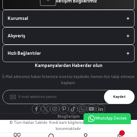
İletişim Bilgilerimiz
Kurumsal
Alışveriş
Hızlı Bağlantılar
Kampanyalardan Haberdar olun
E-Mail adresinizi haber listemize ücretsiz kaydedin, hemen bizi takip etmeye
başlayın.
Kaydet
Blog
İletişim
WhatsApp Destek
© Tüm Hakları Saklıdır. Kredi kartı bilgileriniz 256bit SSL sertifikası ile
korunmaktadır.