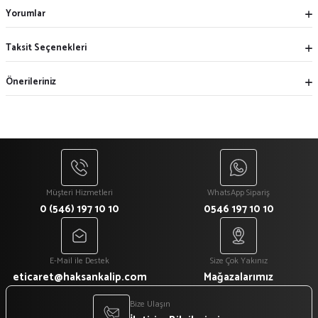
Yorumlar
Taksit Seçenekleri
Önerileriniz
Müşteri Hizmetleri
WhatsApp Sipariş
0 (546) 197 10 10
0546 197 10 10
E-Mail ile Destek
Size Çok Yakınız
eticaret@haksankalip.com
Mağazalarımız
Bize Ulaşın