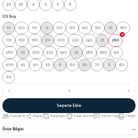
30
36
4
5
6
8
İCX Boy
10
100
110
12
120
130
140
150
16
160
170
180
190
20
200
220
240
25
260
280
30
300
320
340
35
360
380
40
400
45
50
55
6
60
65
70
8
80
90
Sepete Ekle
Tavsiye Et
Paylaş
Karşılaştır
Fiyat Alarmı
Yorum Yaz
Yazdır
Ürün Bilgisi