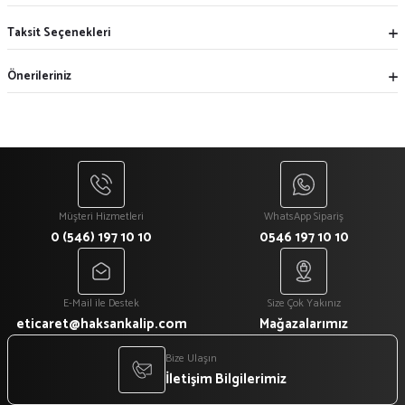
Taksit Seçenekleri
Önerileriniz
Müşteri Hizmetleri
WhatsApp Sipariş
0 (546) 197 10 10
0546 197 10 10
E-Mail ile Destek
Size Çok Yakınız
eticaret@haksankalip.com
Mağazalarımız
Bize Ulaşın
İletişim Bilgilerimiz