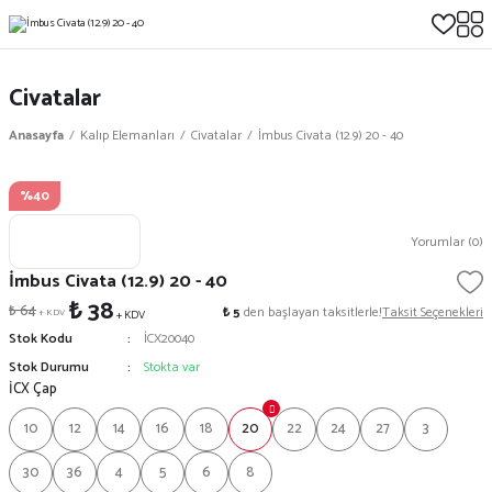
Civatalar
Anasayfa
Kalıp Elemanları
Civatalar
İmbus Civata (12.9) 20 - 40
%40
Yorumlar (0)
İmbus Civata (12.9) 20 - 40
₺ 38
₺ 64
₺ 5
den başlayan taksitlerle!
Taksit Seçenekleri
+ KDV
+ KDV
Stok Kodu
İCX20040
Stok Durumu
Stokta var
İCX Çap
10
12
14
16
18
20
22
24
27
3
30
36
4
5
6
8