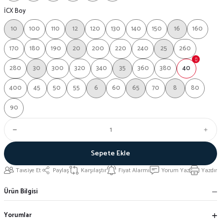
İCX Boy
10
100
110
12
120
130
140
150
16
160
170
180
190
20
200
220
240
25
260
280
30
300
320
340
35
360
380
40
400
45
50
55
6
60
65
70
8
80
90
Sepete Ekle
Tavsiye Et
Paylaş
Karşılaştır
Fiyat Alarmı
Yorum Yaz
Yazdır
Ürün Bilgisi
Yorumlar