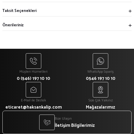
Taksit Seçenekleri
Önerileriniz
Müşteri Hizmetleri
WhatsApp Sipariş
0 (546) 197 10 10
0546 197 10 10
E-Mail ile Destek
Size Çok Yakınız
eticaret@haksankalip.com
Mağazalarımız
Bize Ulaşın
İletişim Bilgilerimiz