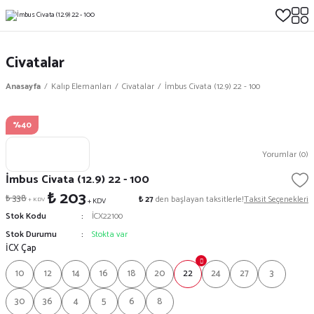
Civatalar
Anasayfa
Kalıp Elemanları
Civatalar
İmbus Civata (12.9) 22 - 100
%40
Yorumlar (0)
İmbus Civata (12.9) 22 - 100
₺ 203
₺ 338
₺ 27
den başlayan taksitlerle!
Taksit Seçenekleri
+ KDV
+ KDV
Stok Kodu
İCX22100
Stok Durumu
Stokta var
İCX Çap
10
12
14
16
18
20
22
24
27
3
30
36
4
5
6
8