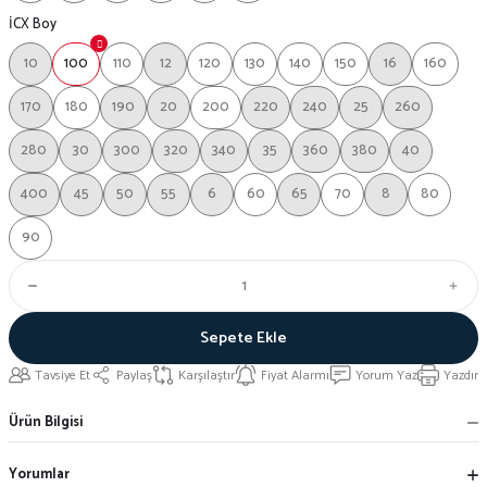
İCX Boy
10
100
110
12
120
130
140
150
16
160
170
180
190
20
200
220
240
25
260
280
30
300
320
340
35
360
380
40
400
45
50
55
6
60
65
70
8
80
90
Sepete Ekle
Tavsiye Et
Paylaş
Karşılaştır
Fiyat Alarmı
Yorum Yaz
Yazdır
Ürün Bilgisi
Yorumlar