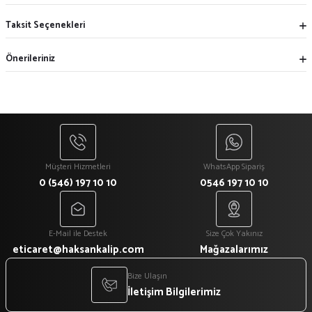
Taksit Seçenekleri
Önerileriniz
Müşteri Hizmetleri
WhatsApp Sipariş
0 (546) 197 10 10
0546 197 10 10
E-Mail ile Destek
Size Çok Yakınız
eticaret@haksankalip.com
Mağazalarımız
Bize Ulaşın
İletişim Bilgilerimiz