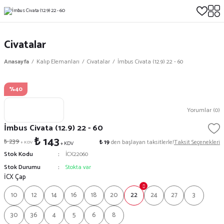
Civatalar
Anasayfa
Kalıp Elemanları
Civatalar
İmbus Civata (12.9) 22 - 60
%40
Yorumlar (0)
İmbus Civata (12.9) 22 - 60
₺ 143
₺ 239
₺ 19
den başlayan taksitlerle!
Taksit Seçenekleri
+ KDV
+ KDV
Stok Kodu
İCX22060
Stok Durumu
Stokta var
İCX Çap
10
12
14
16
18
20
22
24
27
3
30
36
4
5
6
8