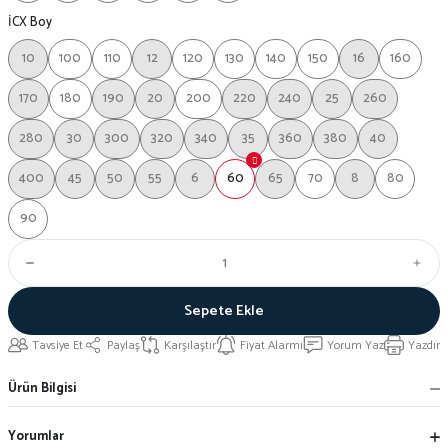
İCX Boy
10
100
110
12
120
130
140
150
16
160
170
180
190
20
200
220
240
25
260
280
30
300
320
340
35
360
380
40
400
45
50
55
6
60
65
70
8
80
90
Sepete Ekle
Tavsiye Et
Paylaş
Karşılaştır
Fiyat Alarmı
Yorum Yaz
Yazdır
Ürün Bilgisi
Yorumlar