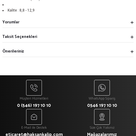
Kalite :
8,8 - 12,9
Yorumlar
Taksit Seçenekleri
Önerileriniz
Müşteri Hizmetleri
WhatsApp Sipariş
0 (546) 197 10 10
0546 197 10 10
E-Mail ile Destek
Size Çok Yakınız
eticaret@haksankalip.com
Mağazalarımız