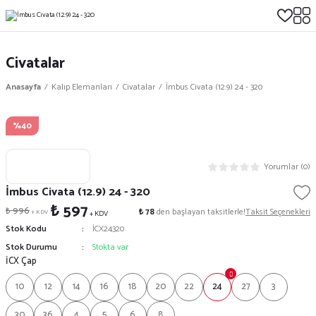
Civatalar
Anasayfa
Kalıp Elemanları
Civatalar
İmbus Civata (12.9) 24 - 320
%40
Yorumlar (0)
İmbus Civata (12.9) 24 - 320
₺ 597
₺ 996
₺ 78
den başlayan taksitlerle!
Taksit Seçenekleri
+ KDV
+ KDV
Stok Kodu
İCX24320
Stok Durumu
Stokta var
İCX Çap
10
12
14
16
18
20
22
24
27
3
30
36
4
5
6
8