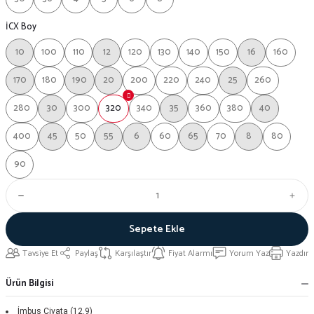
İCX Boy
10
100
110
12
120
130
140
150
16
160
170
180
190
20
200
220
240
25
260
280
30
300
320
340
35
360
380
40
400
45
50
55
6
60
65
70
8
80
90
Sepete Ekle
Tavsiye Et
Paylaş
Karşılaştır
Fiyat Alarmı
Yorum Yaz
Yazdır
Ürün Bilgisi
İmbus Civata (12.9)