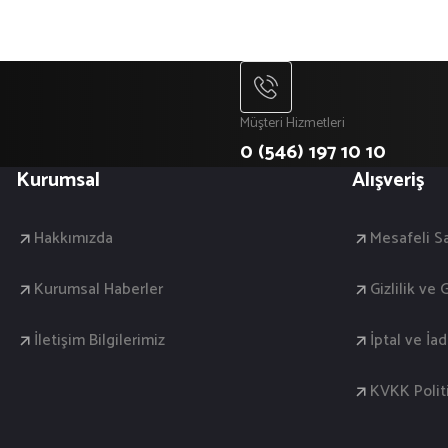
Müşteri Hizmetleri
0 (546) 197 10 10
Kurumsal
Alışveriş
Hakkımızda
Mesafeli S
Kurumsal Haberler
Gizlilik ve
İletişim Bilgilerimiz
İptal ve İa
KVKK Polit