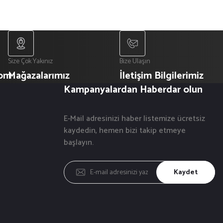
Size Çok Yakınız
Bize Ulaşın
com
Mağazalarımız
İletişim Bilgilerimiz
Kampanyalardan Haberdar olun
E-Mail adresinizi haber listemize ücretsiz
kaydedin, hemen bizi takip etmeye
başlayın.
Kaydet