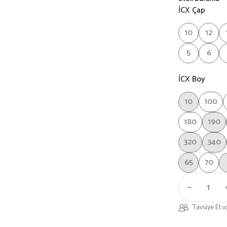
İCX Çap
10
12
5
6
İCX Boy
10
100
180
190
320
340
65
70
Tavsiye Et