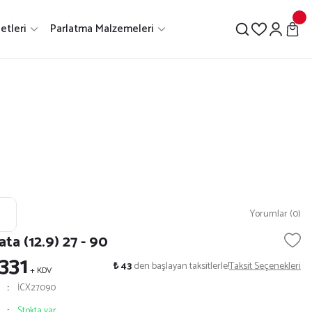
etleri
Parlatma Malzemeleri
Yorumlar (0)
ta (12.9) 27 - 90
 331
₺ 43
den başlayan taksitlerle!
Taksit Seçenekleri
+ KDV
İCX27090
Stokta var