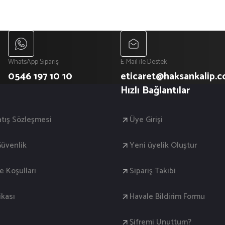
WhatsApp Sipariş
E-Mail ile Destek
0546 197 10 10
eticaret@haksankalip.
Hızlı Bağlantılar
atış Sözleşmesi
Üye Girişi
 Güvenlik
Yeni üyelik Oluştur
de Koşulları
Sipariş Takibi
ikası
Havale Bildirim Formu
Şifremi Unuttum?