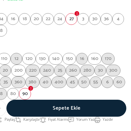
14
16
18
20
22
24
27
3
30
36
4
8
110
12
120
130
140
150
16
160
170
20
200
220
240
25
260
280
30
300
35
360
380
40
400
45
50
55
6
60
8
80
90
Sepete Ekle
Paylaş
Karşılaştır
Fiyat Alarmı
Yorum Yaz
Yazdır