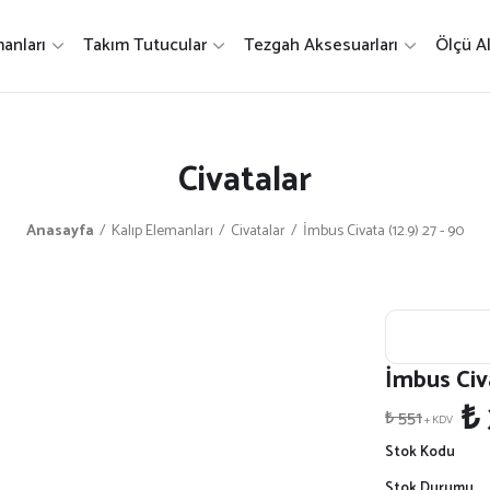
anları
Takım Tutucular
Tezgah Aksesuarları
Ölçü Al
Civatalar
Anasayfa
Kalıp Elemanları
Civatalar
İmbus Civata (12.9) 27 - 90
İmbus Civa
₺
₺ 551
+ KDV
Stok Kodu
Stok Durumu