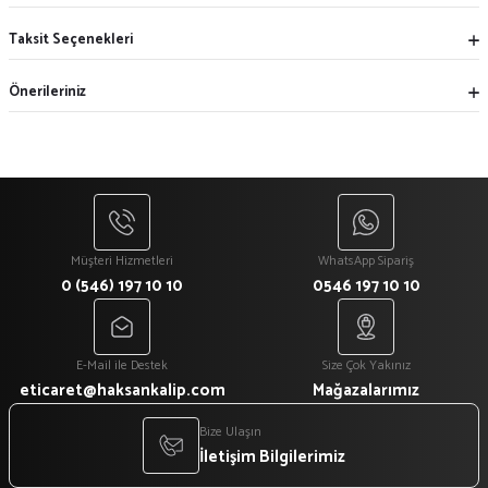
Taksit Seçenekleri
Önerileriniz
Müşteri Hizmetleri
WhatsApp Sipariş
0 (546) 197 10 10
0546 197 10 10
E-Mail ile Destek
Size Çok Yakınız
eticaret@haksankalip.com
Mağazalarımız
Bize Ulaşın
İletişim Bilgilerimiz