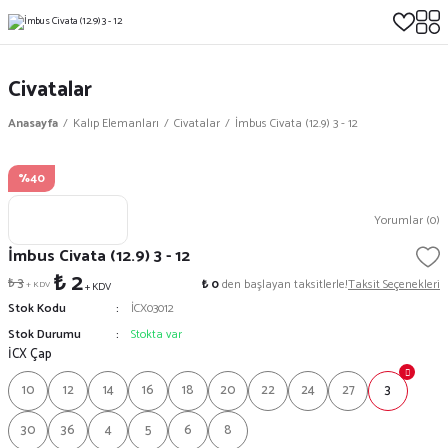
Civatalar
Anasayfa
Kalıp Elemanları
Civatalar
İmbus Civata (12.9) 3 - 12
%40
Yorumlar (0)
İmbus Civata (12.9) 3 - 12
₺ 2
₺ 3
₺ 0
den başlayan taksitlerle!
Taksit Seçenekleri
+ KDV
+ KDV
Stok Kodu
İCX03012
Stok Durumu
Stokta var
İCX Çap
10
12
14
16
18
20
22
24
27
3
30
36
4
5
6
8