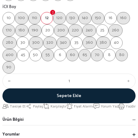
İCX Boy
10
100
110
12
120
130
140
150
16
160
170
180
190
20
200
220
240
25
260
280
30
300
320
340
35
360
380
40
400
45
50
55
6
60
65
70
8
80
90
Sepete Ekle
Tavsiye Et
Paylaş
Karşılaştır
Fiyat Alarmı
Yorum Yaz
Yazdır
Ürün Bilgisi
Yorumlar