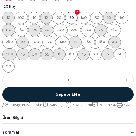
İCX Boy
10
100
110
12
120
130
140
150
16
160
170
180
190
20
200
220
240
25
260
280
30
300
320
340
35
360
380
40
400
45
50
55
6
60
65
70
8
80
90
Sepete Ekle
Tavsiye Et
Paylaş
Karşılaştır
Fiyat Alarmı
Yorum Yaz
Yazdır
Ürün Bilgisi
Yorumlar