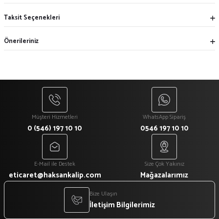
Taksit Seçenekleri
Önerileriniz
Müşteri Hizmetleri
WhatsApp Sipariş
0 (546) 197 10 10
0546 197 10 10
E-Mail ile Destek
Size Çok Yakınız
eticaret@haksankalip.com
Mağazalarımız
Bize Ulaşın
İletişim Bilgilerimiz