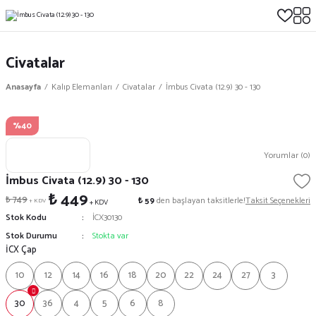
Civatalar
Anasayfa
Kalıp Elemanları
Civatalar
İmbus Civata (12.9) 30 - 130
%40
Yorumlar (0)
İmbus Civata (12.9) 30 - 130
₺ 449
₺ 749
₺ 59
den başlayan taksitlerle!
Taksit Seçenekleri
+ KDV
+ KDV
Stok Kodu
İCX30130
Stok Durumu
Stokta var
İCX Çap
10
12
14
16
18
20
22
24
27
3
30
36
4
5
6
8