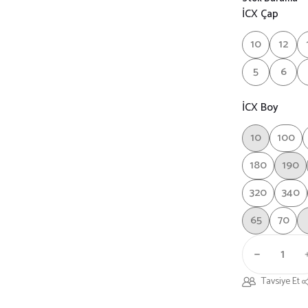
İCX Çap
10
12
5
6
İCX Boy
10
100
180
190
320
340
65
70
Tavsiye Et