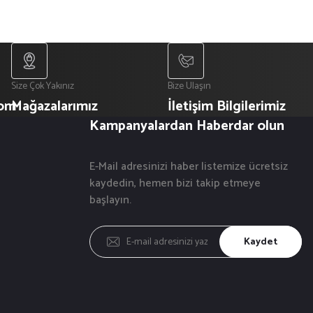
Size Çok Yakınız
Bize Ulaşın
com
Mağazalarımız
İletişim Bilgilerimiz
Kampanyalardan Haberdar olun
E-Mail adresinizi haber listemize ücretsiz
kaydedin, hemen bizi takip etmeye
başlayın.
Kaydet