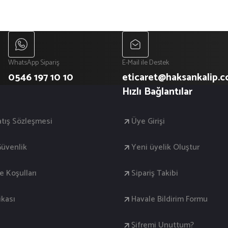
WhatsApp Sipariş
E-Mail ile Destek
0546 197 10 10
eticaret@haksankalip.
Hızlı Bağlantılar
atış Sözleşmesi
Üye Girişi
 Güvenlik
Yeni üyelik Oluştur
de Koşulları
Sipariş Takibi
ikası
Havale Bildirim Formu
Şifremi Unuttum?