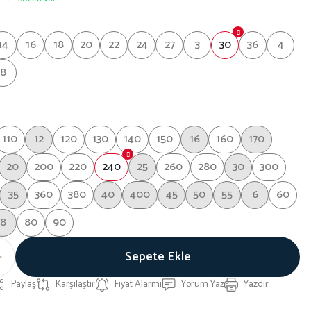
14
16
18
20
22
24
27
3
30
36
4
8
110
12
120
130
140
150
16
160
170
20
200
220
240
25
260
280
30
300
35
360
380
40
400
45
50
55
6
60
8
80
90
Sepete Ekle
Paylaş
Karşılaştır
Fiyat Alarmı
Yorum Yaz
Yazdır