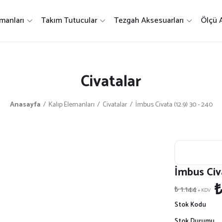
manları
Takım Tutucular
Tezgah Aksesuarları
Ölçü A
Civatalar
Anasayfa
Kalıp Elemanları
Civatalar
İmbus Civata (12.9) 30 - 240
İmbus Civa
₺
₺ 1.144
+ KDV
Stok Kodu
Stok Durumu