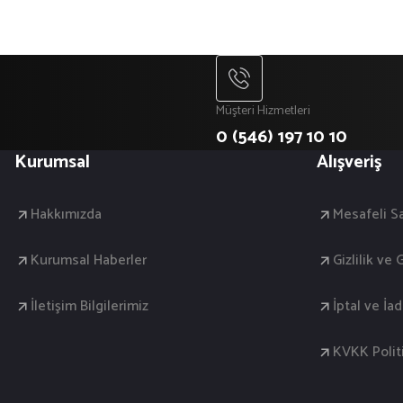
Müşteri Hizmetleri
0 (546) 197 10 10
Kurumsal
Alışveriş
Hakkımızda
Mesafeli S
Kurumsal Haberler
Gizlilik ve
İletişim Bilgilerimiz
İptal ve İa
KVKK Polit