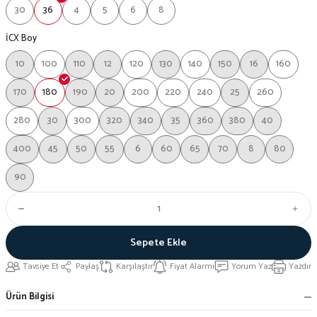
30
36
4
5
6
8
İCX Boy
10
100
110
12
120
130
140
150
16
160
170
180
190
20
200
220
240
25
260
280
30
300
320
340
35
360
380
40
400
45
50
55
6
60
65
70
8
80
90
Sepete Ekle
Tavsiye Et
Paylaş
Karşılaştır
Fiyat Alarmı
Yorum Yaz
Yazdır
Ürün Bilgisi