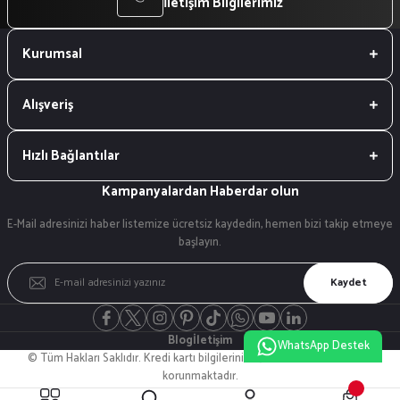
İletişim Bilgilerimiz
Kurumsal
Alışveriş
Hızlı Bağlantılar
Kampanyalardan Haberdar olun
E-Mail adresinizi haber listemize ücretsiz kaydedin, hemen bizi takip etmeye
başlayın.
Kaydet
Blog
İletişim
WhatsApp Destek
© Tüm Hakları Saklıdır. Kredi kartı bilgileriniz 256bit SSL sertifikası ile
korunmaktadır.