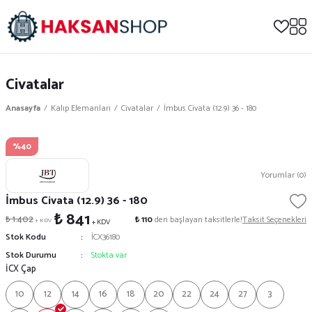
Civatalar
Anasayfa
Kalıp Elemanları
Civatalar
İmbus Civata (12.9) 36 - 180
%40
Yorumlar (0)
İmbus Civata (12.9) 36 - 180
₺ 841
₺ 1.402
₺ 110
den başlayan taksitlerle!
Taksit Seçenekleri
+ KDV
+ KDV
Stok Kodu
İCX36180
Stok Durumu
Stokta var
İCX Çap
10
12
14
16
18
20
22
24
27
3