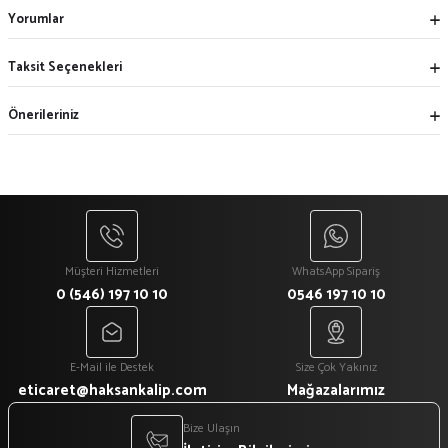
Yorumlar
Taksit Seçenekleri
Önerileriniz
Müşteri Hizmetleri
WhatsApp Sipariş
0 (546) 197 10 10
0546 197 10 10
E-Mail ile Destek
Size Çok Yakınız
eticaret@haksankalip.com
Mağazalarımız
Bize Ulaşın