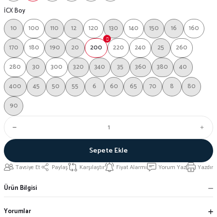
İCX Boy
10
100
110
12
120
130
140
150
16
160
170
180
190
20
200
220
240
25
260
280
30
300
320
340
35
360
380
40
400
45
50
55
6
60
65
70
8
80
90
Sepete Ekle
Tavsiye Et
Paylaş
Karşılaştır
Fiyat Alarmı
Yorum Yaz
Yazdır
Ürün Bilgisi
Yorumlar