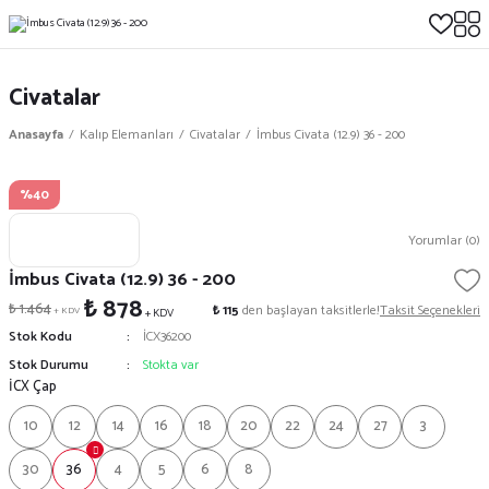
Civatalar
Anasayfa
Kalıp Elemanları
Civatalar
İmbus Civata (12.9) 36 - 200
%40
Yorumlar (0)
İmbus Civata (12.9) 36 - 200
₺ 878
₺ 1.464
₺ 115
den başlayan taksitlerle!
Taksit Seçenekleri
+ KDV
+ KDV
Stok Kodu
İCX36200
Stok Durumu
Stokta var
İCX Çap
10
12
14
16
18
20
22
24
27
3
30
36
4
5
6
8