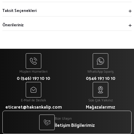
Taksit Seçenekleri
Önerileriniz
Müşteri Hizmetleri
WhatsApp Sipariş
0 (546) 197 10 10
0546 197 10 10
E-Mail ile Destek
Size Çok Yakınız
eticaret@haksankalip.com
Mağazalarımız
Bize Ulaşın
İletişim Bilgilerimiz