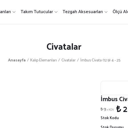
anları
Takım Tutucular
Tezgah Aksesuarları
Ölçü Al
Civatalar
Anasayfa
Kalıp Elemanları
Civatalar
İmbus Civata (12.9) 4 - 25
İmbus Civa
₺ 2
₺ 3
+ KDV
Stok Kodu
Stok Durumu