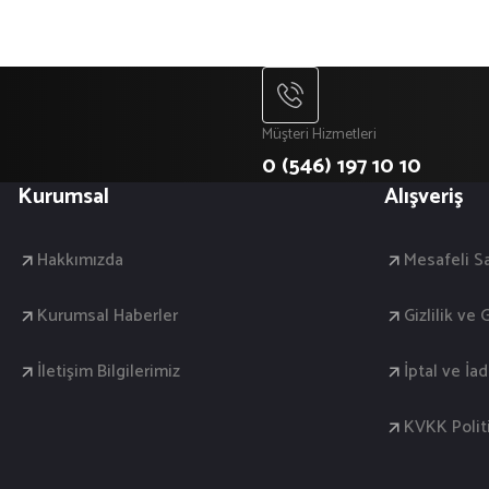
Müşteri Hizmetleri
0 (546) 197 10 10
Kurumsal
Alışveriş
Hakkımızda
Mesafeli S
Kurumsal Haberler
Gizlilik ve
İletişim Bilgilerimiz
İptal ve İa
KVKK Polit