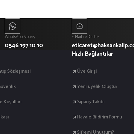
WhatsApp Sipariş
E-Mail ile Destek
0546 197 10 10
eticaret@haksankalip.
Hızlı Bağlantılar
atış Sözleşmesi
Üye Girişi
 Güvenlik
Yeni üyelik Oluştur
de Koşulları
Sipariş Takibi
ikası
Havale Bildirim Formu
Şifremi Unuttum?