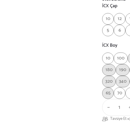
İCX Çap
10
12
5
6
İCX Boy
10
100
180
190
320
340
65
70
Tavsiye Et