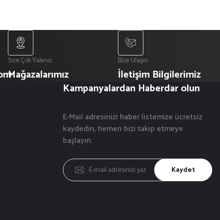
Size Çok Yakınız
Bize Ulaşın
com
Mağazalarımız
İletişim Bilgilerimiz
Kampanyalardan Haberdar olun
E-Mail adresinizi haber listemize ücretsiz
kaydedin, hemen bizi takip etmeye
başlayın.
Kaydet