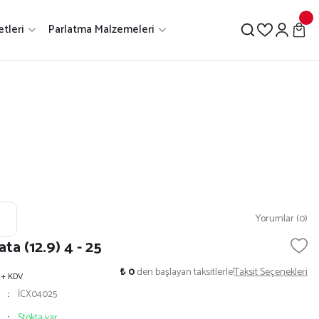
etleri
Parlatma Malzemeleri
Yorumlar (0)
ta (12.9) 4 - 25
₺ 0
den başlayan taksitlerle!
Taksit Seçenekleri
+ KDV
İCX04025
Stokta var