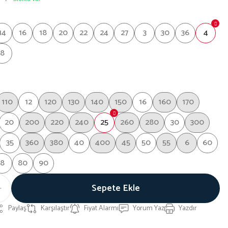
14
16
18
20
22
24
27
3
30
36
4
8
110
12
120
130
140
150
16
160
170
20
200
220
240
25
260
280
30
300
35
360
380
40
400
45
50
55
6
60
8
80
90
Sepete Ekle
Paylaş
Karşılaştır
Fiyat Alarmı
Yorum Yaz
Yazdır