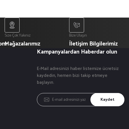
Size Çok Yakınız
Bize Ulaşın
com
Mağazalarımız
İletişim Bilgilerimiz
Kampanyalardan Haberdar olun
E-Mail adresinizi haber listemize ücretsiz
kaydedin, hemen bizi takip etmeye
başlayın.
Kaydet