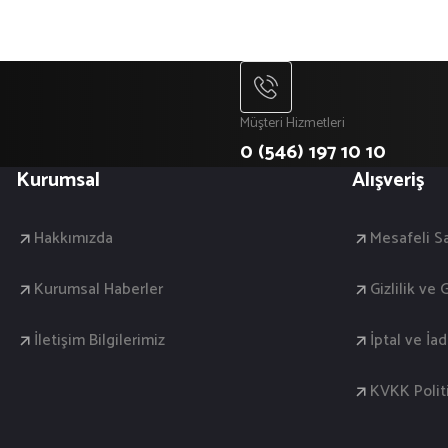
Müşteri Hizmetleri
0 (546) 197 10 10
Kurumsal
Alışveriş
Hakkımızda
Mesafeli S
Kurumsal Haberler
Gizlilik ve
İletişim Bilgilerimiz
İptal ve İa
KVKK Polit