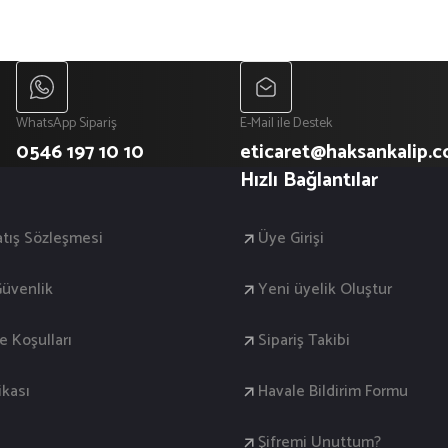
WhatsApp Sipariş
E-Mail ile Destek
0546 197 10 10
eticaret@haksankalip.
Hızlı Bağlantılar
atış Sözleşmesi
Üye Girişi
 Güvenlik
Yeni üyelik Oluştur
de Koşulları
Sipariş Takibi
ikası
Havale Bildirim Formu
Şifremi Unuttum?