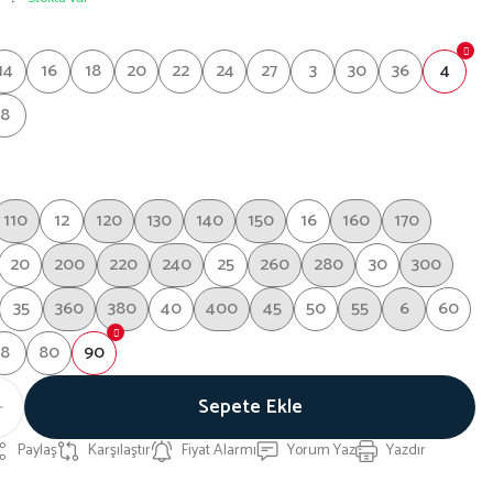
14
16
18
20
22
24
27
3
30
36
4
8
110
12
120
130
140
150
16
160
170
20
200
220
240
25
260
280
30
300
35
360
380
40
400
45
50
55
6
60
8
80
90
Sepete Ekle
Paylaş
Karşılaştır
Fiyat Alarmı
Yorum Yaz
Yazdır