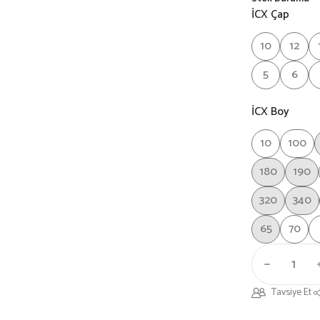
İCX Çap
10
12
5
6
İCX Boy
10
100
180
190
320
340
65
70
Tavsiye Et