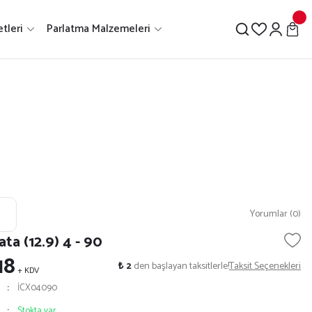
tleri
Parlatma Malzemeleri
Yorumlar (0)
ta (12.9) 4 - 90
18
₺ 2
den başlayan taksitlerle!
Taksit Seçenekleri
+ KDV
İCX04090
Stokta var