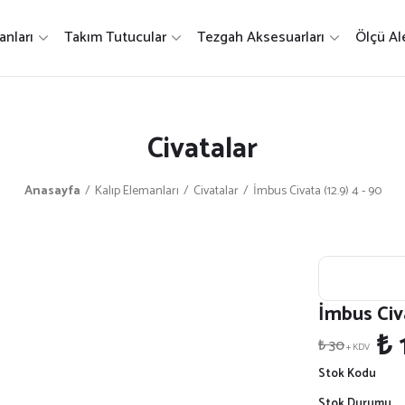
nları
Takım Tutucular
Tezgah Aksesuarları
Ölçü Ale
Civatalar
Anasayfa
Kalıp Elemanları
Civatalar
İmbus Civata (12.9) 4 - 90
İmbus Civa
₺ 
₺ 30
+ KDV
Stok Kodu
Stok Durumu