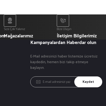
Size Çok Yakınız
Bize Ulaşın
com
Mağazalarımız
İletişim Bilgilerimiz
Kampanyalardan Haberdar olun
E-Mail adresinizi haber listemize ücretsiz
kaydedin, hemen bizi takip etmeye
başlayın.
Kaydet