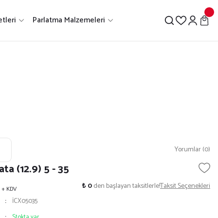
tleri
Parlatma Malzemeleri
Yorumlar (0)
ta (12.9) 5 - 35
₺ 0
den başlayan taksitlerle!
Taksit Seçenekleri
+ KDV
İCX05035
Stokta var