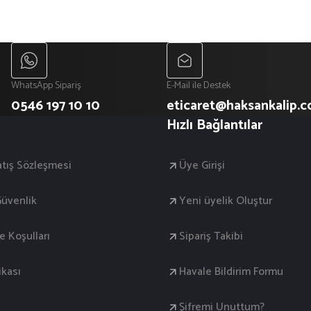
WhatsApp Sipariş
E-Mail ile Destek
0546 197 10 10
eticaret@haksankalip.
Hızlı Bağlantılar
atış Sözleşmesi
Üye Girişi
 Güvenlik
Yeni üyelik Oluştur
de Koşulları
Sipariş Takibi
ikası
Havale Bildirim Formu
Şifremi Unuttum?