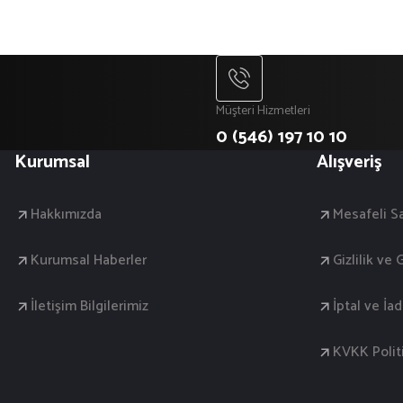
Müşteri Hizmetleri
0 (546) 197 10 10
Kurumsal
Alışveriş
Hakkımızda
Mesafeli S
Kurumsal Haberler
Gizlilik ve
İletişim Bilgilerimiz
İptal ve İa
KVKK Polit