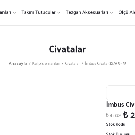
nları
Takım Tutucular
Tezgah Aksesuarları
Ölçü Ale
Civatalar
Anasayfa
Kalıp Elemanları
Civatalar
İmbus Civata (12.9) 5 - 35
İmbus Civa
₺ 2
₺ 4
+ KDV
Stok Kodu
Stok Durumu