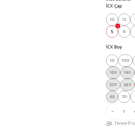
İCX Çap
10
12
5
6
İCX Boy
10
100
180
190
320
340
65
70
Tavsiye Et