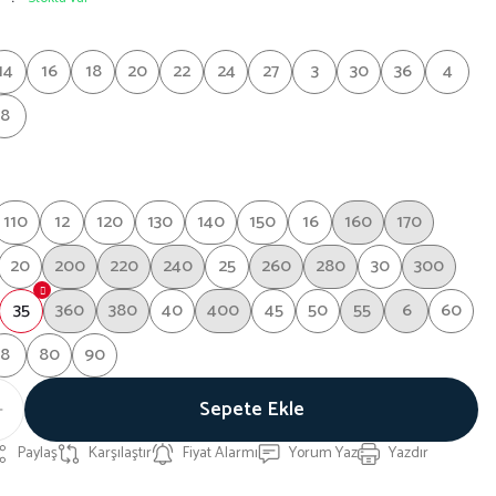
14
16
18
20
22
24
27
3
30
36
4
8
110
12
120
130
140
150
16
160
170
20
200
220
240
25
260
280
30
300
35
360
380
40
400
45
50
55
6
60
8
80
90
Sepete Ekle
Paylaş
Karşılaştır
Fiyat Alarmı
Yorum Yaz
Yazdır