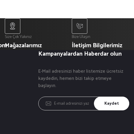
Size Çok Yakınız
Bize Ulaşın
com
Mağazalarımız
İletişim Bilgilerimiz
Kampanyalardan Haberdar olun
E-Mail adresinizi haber listemize ücretsiz
kaydedin, hemen bizi takip etmeye
başlayın.
Kaydet