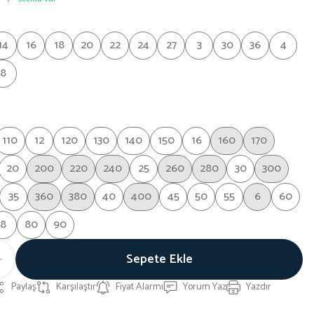
14
16
18
20
22
24
27
3
30
36
4
8
110
12
120
130
140
150
16
160
170
20
200
220
240
25
260
280
30
300
35
360
380
40
400
45
50
55
6
60
8
80
90
Sepete Ekle
Paylaş
Karşılaştır
Fiyat Alarmı
Yorum Yaz
Yazdır