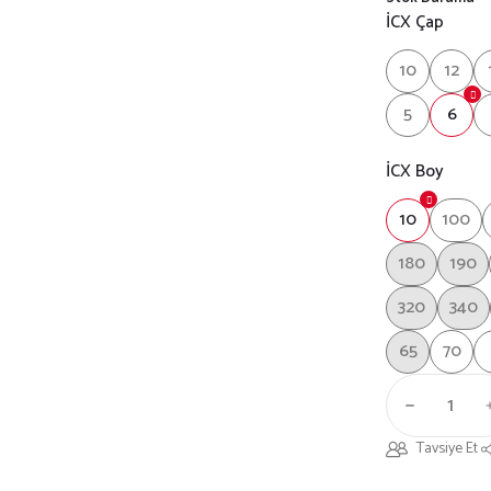
İCX Çap
10
12
5
6
İCX Boy
10
100
180
190
320
340
65
70
Tavsiye Et