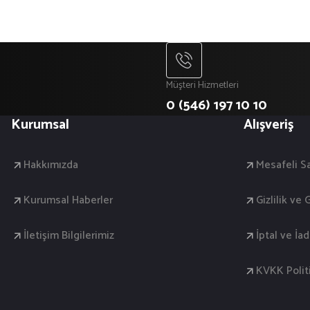
Müşteri Hizmetleri
0 (546) 197 10 10
Kurumsal
Alışveriş
Hakkımızda
Mesafeli S
Kurumsal Haberler
Gizlilik ve
İletişim Bilgilerimiz
İptal ve İa
KVKK Polit