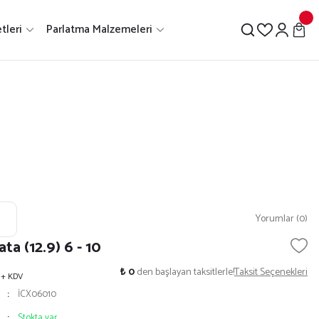
tleri
Parlatma Malzemeleri
Yorumlar (0)
ta (12.9) 6 - 10
₺ 0
den başlayan taksitlerle!
Taksit Seçenekleri
+ KDV
İCX06010
Stokta var