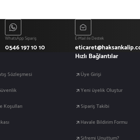
WhatsApp Sipariş
E-Mail ile Destek
0546 197 10 10
eticaret@haksankalip.
Hızlı Bağlantılar
atış Sözleşmesi
Üye Girişi
 Güvenlik
Yeni üyelik Oluştur
de Koşulları
Sipariş Takibi
ikası
Havale Bildirim Formu
Şifremi Unuttum?