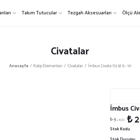
nları
Takım Tutucular
Tezgah Aksesuarları
Ölçü Ale
Civatalar
Anasayfa
Kalıp Elemanları
Civatalar
İmbus Civata (12.9) 6 - 10
İmbus Civa
₺ 2
₺ 3
+ KDV
Stok Kodu
Stok Durumu