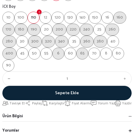
İCX Boy
10
100
110
12
120
130
140
150
16
160
170
180
190
20
200
220
240
25
260
280
30
300
320
340
35
360
380
40
400
45
50
55
6
60
65
70
8
80
90
Sepete Ekle
Tavsiye Et
Paylaş
Karşılaştır
Fiyat Alarmı
Yorum Yaz
Yazdır
Ürün Bilgisi
Yorumlar