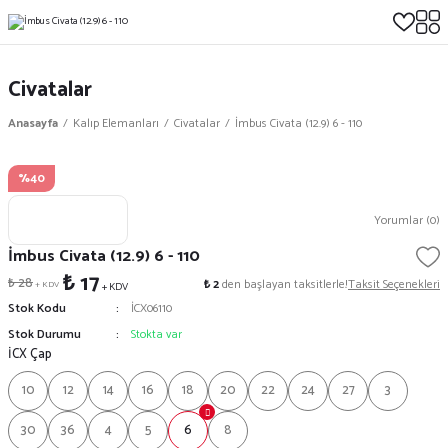
Civatalar
Anasayfa
Kalıp Elemanları
Civatalar
İmbus Civata (12.9) 6 - 110
%40
Yorumlar (0)
İmbus Civata (12.9) 6 - 110
₺ 17
₺ 28
₺ 2
den başlayan taksitlerle!
Taksit Seçenekleri
+ KDV
+ KDV
Stok Kodu
İCX06110
Stok Durumu
Stokta var
İCX Çap
10
12
14
16
18
20
22
24
27
3
30
36
4
5
6
8