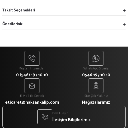
Taksit Seçenekleri
Önerileriniz
Müşteri Hizmetleri
WhatsApp Sipariş
0 (546) 197 10 10
0546 197 10 10
E-Mail ile Destek
Size Çok Yakınız
eticaret@haksankalip.com
Mağazalarımız
Bize Ulaşın
İletişim Bilgilerimiz