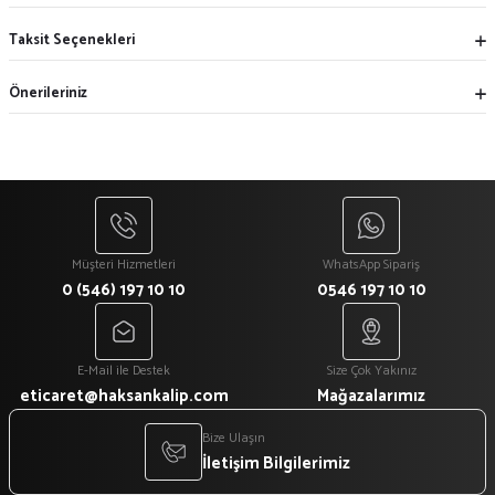
Taksit Seçenekleri
Önerileriniz
Müşteri Hizmetleri
WhatsApp Sipariş
0 (546) 197 10 10
0546 197 10 10
E-Mail ile Destek
Size Çok Yakınız
eticaret@haksankalip.com
Mağazalarımız
Bize Ulaşın
İletişim Bilgilerimiz