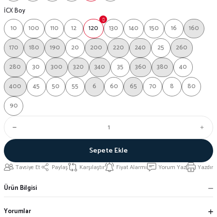
İCX Boy
10
100
110
12
120
130
140
150
16
160
170
180
190
20
200
220
240
25
260
280
30
300
320
340
35
360
380
40
400
45
50
55
6
60
65
70
8
80
90
Sepete Ekle
Tavsiye Et
Paylaş
Karşılaştır
Fiyat Alarmı
Yorum Yaz
Yazdır
Ürün Bilgisi
Yorumlar