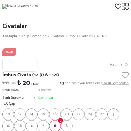
Civatalar
Anasayfa
Kalıp Elemanları
Civatalar
İmbus Civata (12.9) 6 - 120
%40
Yorumlar (0)
İmbus Civata (12.9) 6 - 120
₺ 20
₺ 33
₺ 3
den başlayan taksitlerle!
Taksit Seçenekleri
+ KDV
+ KDV
Stok Kodu
İCX06120
Stok Durumu
Stokta var
İCX Çap
10
12
14
16
18
20
22
24
27
3
30
36
4
5
6
8