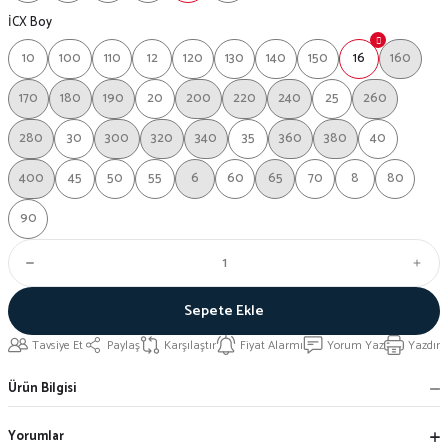
İCX Boy
10
100
110
12
120
130
140
150
16
160
170
180
190
20
200
220
240
25
260
280
30
300
320
340
35
360
380
40
400
45
50
55
6
60
65
70
8
80
90
Sepete Ekle
Tavsiye Et
Paylaş
Karşılaştır
Fiyat Alarmı
Yorum Yaz
Yazdır
Ürün Bilgisi
Yorumlar