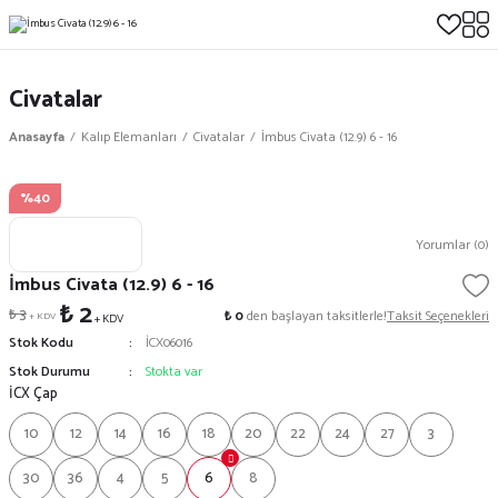
Civatalar
Anasayfa
Kalıp Elemanları
Civatalar
İmbus Civata (12.9) 6 - 16
%40
Yorumlar (0)
İmbus Civata (12.9) 6 - 16
₺ 2
₺ 3
₺ 0
den başlayan taksitlerle!
Taksit Seçenekleri
+ KDV
+ KDV
Stok Kodu
İCX06016
Stok Durumu
Stokta var
İCX Çap
10
12
14
16
18
20
22
24
27
3
30
36
4
5
6
8