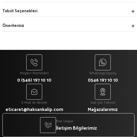
Taksit Seçenekleri
Önerileriniz
Müşteri Hizmetleri
WhatsApp Sipariş
0 (546) 197 10 10
0546 197 10 10
E-Mail ile Destek
Size Çok Yakınız
eticaret@haksankalip.com
Mağazalarımız
Bize Ulaşın
İletişim Bilgilerimiz