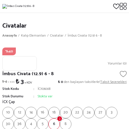
Civatalar
Anasayfa
Kalıp Elemanları
Civatalar
İmbus Civata (12.9) 6 - 8
%40
Yorumlar (0)
İmbus Civata (12.9) 6 - 8
₺ 3
₺ 4
₺ 0
den başlayan taksitlerle!
Taksit Seçenekleri
+ KDV
+ KDV
Stok Kodu
İCX06008
Stok Durumu
Stokta var
İCX Çap
10
12
14
16
18
20
22
24
27
3
30
36
4
5
6
8