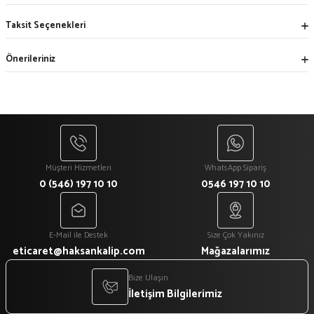
Taksit Seçenekleri
Önerileriniz
Müşteri Hizmetleri
WhatsApp Sipariş
0 (546) 197 10 10
0546 197 10 10
E-Mail ile Destek
Size Çok Yakınız
eticaret@haksankalip.com
Mağazalarımız
Bize Ulaşın
İletişim Bilgilerimiz