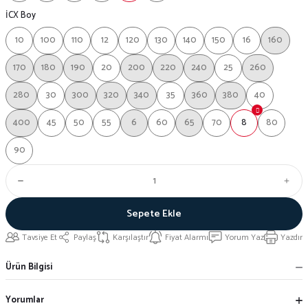
İCX Boy
10
100
110
12
120
130
140
150
16
160
170
180
190
20
200
220
240
25
260
280
30
300
320
340
35
360
380
40
400
45
50
55
6
60
65
70
8
80
90
Sepete Ekle
Tavsiye Et
Paylaş
Karşılaştır
Fiyat Alarmı
Yorum Yaz
Yazdır
Ürün Bilgisi
Yorumlar