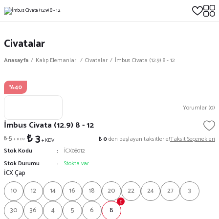
Civatalar
Anasayfa
Kalıp Elemanları
Civatalar
İmbus Civata (12.9) 8 - 12
%40
Yorumlar (0)
İmbus Civata (12.9) 8 - 12
₺ 3
₺ 5
₺ 0
den başlayan taksitlerle!
Taksit Seçenekleri
+ KDV
+ KDV
Stok Kodu
İCX08012
Stok Durumu
Stokta var
İCX Çap
10
12
14
16
18
20
22
24
27
3
30
36
4
5
6
8