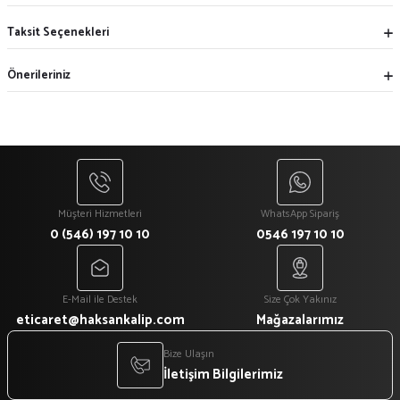
Taksit Seçenekleri
Önerileriniz
Müşteri Hizmetleri
WhatsApp Sipariş
0 (546) 197 10 10
0546 197 10 10
E-Mail ile Destek
Size Çok Yakınız
eticaret@haksankalip.com
Mağazalarımız
Bize Ulaşın
İletişim Bilgilerimiz