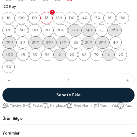
İCX Boy
10
100
110
12
120
130
140
150
16
160
170
180
190
20
200
220
240
25
260
280
30
300
320
340
35
360
380
40
400
45
50
55
6
60
65
70
8
80
90
Sepete Ekle
Tavsiye Et
Paylaş
Karşılaştır
Fiyat Alarmı
Yorum Yaz
Yazdır
Ürün Bilgisi
Yorumlar