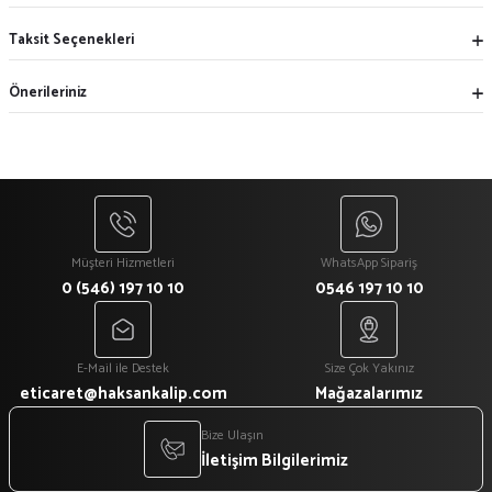
Taksit Seçenekleri
Önerileriniz
Müşteri Hizmetleri
WhatsApp Sipariş
0 (546) 197 10 10
0546 197 10 10
E-Mail ile Destek
Size Çok Yakınız
eticaret@haksankalip.com
Mağazalarımız
Bize Ulaşın
İletişim Bilgilerimiz