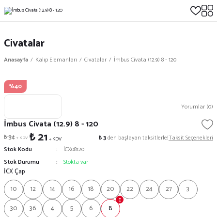
Civatalar
Anasayfa
Kalıp Elemanları
Civatalar
İmbus Civata (12.9) 8 - 120
%40
Yorumlar (0)
İmbus Civata (12.9) 8 - 120
₺ 21
₺ 34
₺ 3
den başlayan taksitlerle!
Taksit Seçenekleri
+ KDV
+ KDV
Stok Kodu
İCX08120
Stok Durumu
Stokta var
İCX Çap
10
12
14
16
18
20
22
24
27
3
30
36
4
5
6
8