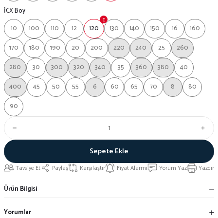
İCX Boy
10
100
110
12
120
130
140
150
16
160
170
180
190
20
200
220
240
25
260
280
30
300
320
340
35
360
380
40
400
45
50
55
6
60
65
70
8
80
90
Sepete Ekle
Tavsiye Et
Paylaş
Karşılaştır
Fiyat Alarmı
Yorum Yaz
Yazdır
Ürün Bilgisi
Yorumlar