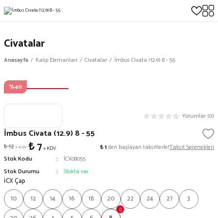
Civatalar
Anasayfa
Kalıp Elemanları
Civatalar
İmbus Civata (12.9) 8 - 55
%40
Yorumlar (0)
İmbus Civata (12.9) 8 - 55
₺ 7
₺ 12
₺ 1
den başlayan taksitlerle!
Taksit Seçenekleri
+ KDV
+ KDV
Stok Kodu
İCX08055
Stok Durumu
Stokta var
İCX Çap
10
12
14
16
18
20
22
24
27
3