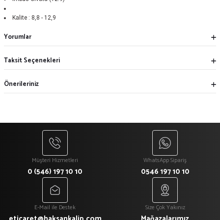
Kalite :
8,8 - 12,9
Yorumlar
Taksit Seçenekleri
Önerileriniz
Müşteri Hizmetleri
WhatsApp Sipariş
0 (546) 197 10 10
0546 197 10 10
E-Mail ile Destek
Size Çok Yakınız
eticaret@haksankalip.com
Mağazalarımız