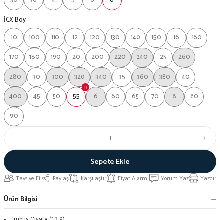
30
36
4
5
6
8
İCX Boy
10
100
110
12
120
130
140
150
16
160
170
180
190
20
200
220
240
25
260
280
30
300
320
340
35
360
380
40
400
45
50
55
6
60
65
70
8
80
90
Sepete Ekle
Tavsiye Et
Paylaş
Karşılaştır
Fiyat Alarmı
Yorum Yaz
Yazdır
Ürün Bilgisi
İmbus Civata (12.9)