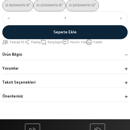
0-150mm/0-6''
0-200mm/0-8''
0-300mm/0-12''
Sepete Ekle
Tavsiye Et
Paylaş
Karşılaştır
Yorum Yaz
Yazdır
Ürün Bilgisi
Yorumlar
Taksit Seçenekleri
Önerileriniz