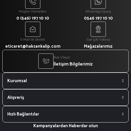
Müşteri Hizmetleri
WhatsApp Sipariş
0 (546) 197 10 10
0546 197 10 10
E-Mail ile Destek
Size Çok Yakınız
eticaret@haksankalip.com
Mağazalarımız
Bize Ulaşın
İletişim Bilgilerimiz
Kurumsal
Alışveriş
Hızlı Bağlantılar
Kampanyalardan Haberdar olun