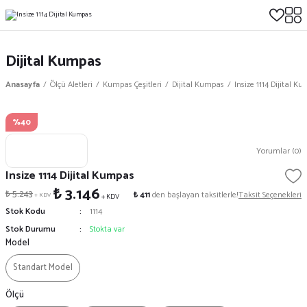
Dijital Kumpas
Anasayfa
Ölçü Aletleri
Kumpas Çeşitleri
Dijital Kumpas
Insize 1114 Dijital K
%40
Yorumlar (0)
Insize 1114 Dijital Kumpas
₺ 3.146
₺ 5.243
₺ 411
den başlayan taksitlerle!
Taksit Seçenekleri
+ KDV
+ KDV
Stok Kodu
1114
Stok Durumu
Stokta var
Model
Standart Model
Ölçü