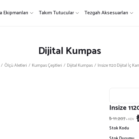
a Ekipmanları
Takım Tutucular
Tezgah Aksesuarları
Dijital Kumpas
Ölçü Aletleri
Kumpas Çeşitleri
Dijital Kumpas
Insize 1120 Dijital İç K
Insize 112
₺ 11.207
+ KDV
Stok Kodu
Stok Durumu