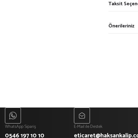
Taksit Seçen
Önerileriniz
WhatsApp Sipariş
E-Mail ile Destek
0546 197 10 10
eticaret@haksankalip.