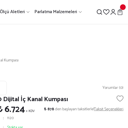
Ölçü Aletleri
Parlatma Malzemeleri
anal Kumpası
Yorumlar (0)
0 Dijital İç Kanal Kumpası
₺ 6.724
₺ 878
den başlayan taksitlerle!
Taksit Seçenekleri
+ KDV
1120
Stokta var