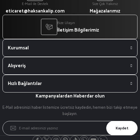
E-Mail ile Destek
Size Çok Yakınız
eticaret@haksankalip.com
Mağazalarımız
Bize Ulaşın
İletişim Bilgilerimiz
Kurumsal
Alışveriş
Hızlı Bağlantılar
Kampanyalardan Haberdar olun
E-Mail adresinizi haber listemize ücretsiz kaydedin, hemen bizi takip etmeye
başlayın.
Kaydet