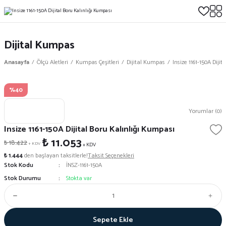
Dijital Kumpas
Anasayfa
Ölçü Aletleri
Kumpas Çeşitleri
Dijital Kumpas
Insize 1161-150A Diji
%40
Yorumlar (0)
Insize 1161-150A Dijital Boru Kalınlığı Kumpası
₺ 11.053
₺ 18.422
+ KDV
+ KDV
₺ 1.444
den başlayan taksitlerle!
Taksit Seçenekleri
Stok Kodu
İNSZ-1161-150A
Stok Durumu
Stokta var
Sepete Ekle