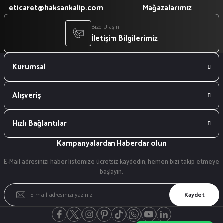
eticaret@haksankalip.com
Mağazalarımız
Bize Ulaşın
İletişim Bilgilerimiz
Kurumsal
Alışveriş
Hızlı Bağlantılar
Kampanyalardan Haberdar olun
E-Mail adresinizi haber listemize ücretsiz kaydedin, hemen bizi takip etmeye
başlayın.
Kaydet