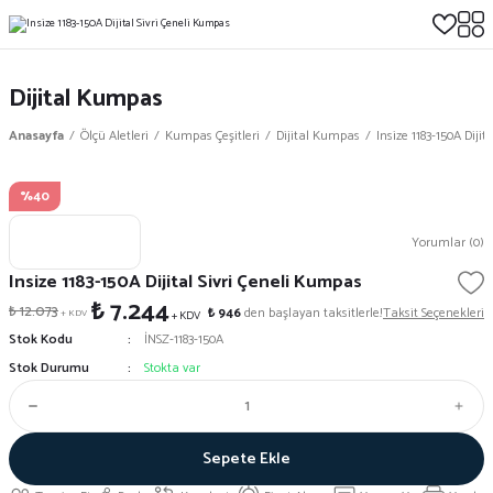
Dijital Kumpas
Anasayfa
Ölçü Aletleri
Kumpas Çeşitleri
Dijital Kumpas
Insize 1183-150A Diji
%40
Yorumlar (0)
Insize 1183-150A Dijital Sivri Çeneli Kumpas
₺ 7.244
₺ 12.073
₺ 946
den başlayan taksitlerle!
Taksit Seçenekleri
+ KDV
+ KDV
Stok Kodu
İNSZ-1183-150A
Stok Durumu
Stokta var
Sepete Ekle