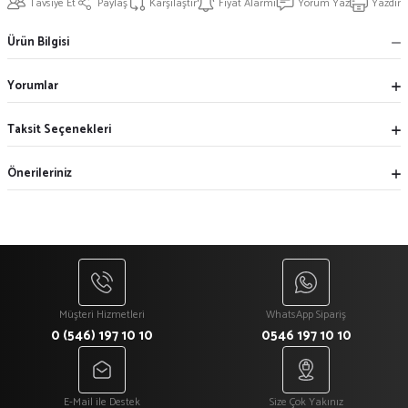
Tavsiye Et
Paylaş
Karşılaştır
Fiyat Alarmı
Yorum Yaz
Yazdır
Ürün Bilgisi
Yorumlar
Taksit Seçenekleri
Önerileriniz
Müşteri Hizmetleri
WhatsApp Sipariş
0 (546) 197 10 10
0546 197 10 10
E-Mail ile Destek
Size Çok Yakınız