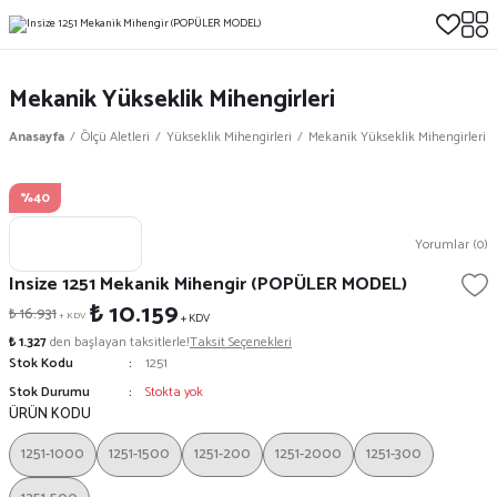
Mekanik Yükseklik Mihengirleri
Anasayfa
Ölçü Aletleri
Yükseklik Mihengirleri
Mekanik Yükseklik Mihengirleri
%40
Yorumlar (0)
Insize 1251 Mekanik Mihengir (POPÜLER MODEL)
₺ 10.159
₺ 16.931
+ KDV
+ KDV
₺ 1.327
den başlayan taksitlerle!
Taksit Seçenekleri
Stok Kodu
1251
Stok Durumu
Stokta yok
ÜRÜN KODU
1251-1000
1251-1500
1251-200
1251-2000
1251-300