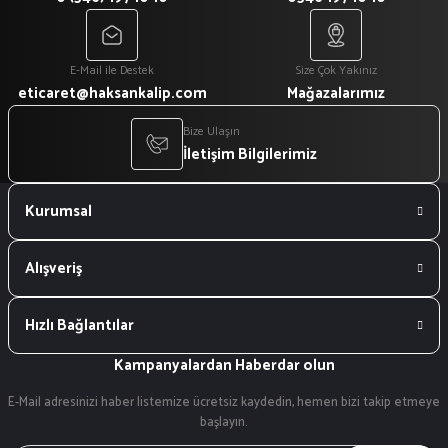
E-Mail ile Destek
Size Çok Yakınız
eticaret@haksankalip.com
Mağazalarımız
Bize Ulaşın
İletişim Bilgilerimiz
Kurumsal
Alışveriş
Hızlı Bağlantılar
Kampanyalardan Haberdar olun
E-Mail adresinizi haber listemize ücretsiz kaydedin, hemen bizi takip etmeye
başlayın.