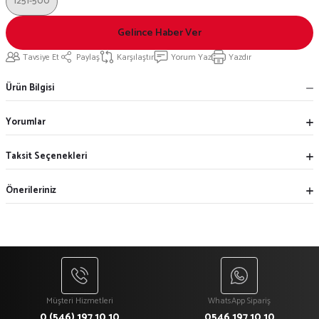
1251-500
Gelince Haber Ver
Tavsiye Et
Paylaş
Karşılaştır
Yorum Yaz
Yazdır
Ürün Bilgisi
Yorumlar
Taksit Seçenekleri
Önerileriniz
Müşteri Hizmetleri
WhatsApp Sipariş
0 (546) 197 10 10
0546 197 10 10