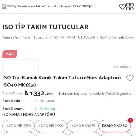
ISO TİP TAKIM TUTUCULAR
Anasayfa
Takım Tutucular
ISO TİP TAKIM TUTUCULAR
ISO Tipi Kamalı Konik
%40
Yorumlar (0)
ISO Tipi Kamalı Konik Takım Tutucu-Mors Adaptörü
ISO40 MK1X50
₺ 1.332
₺ 2.220
₺ 174
den başlayan taksitlerle!
Taksit Seçenekleri
+ KDV
+ KDV
Stok Kodu
DE254001
Stok Durumu
Stokta var
ISO KAMALI MORS ADAPTÖRÜ
ISO30 MK1X50
ISO30 MK2X50
ISO30 MK3X75
ISO40 MK1X50