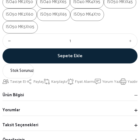
ISO40 MK2X50
ISO40 MK3X65
ISO40 MK4X95
ISO50 MK1X45
ISO50 MK2X60
ISO50 MK3X65
ISO50 MK4X70
ISO50 MK5X105
Sepete Ekle
Stok Sorunuz
Tavsiye Et
Paylaş
Karşılaştır
Fiyat Alarmı
Yorum Yaz
Yazdır
Ürün Bilgisi
Yorumlar
Taksit Seçenekleri