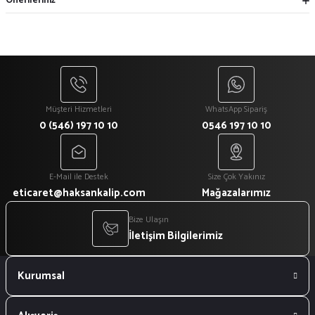
Önerileriniz
Müşteri Hizmetleri
WhatsApp Sipariş
0 (546) 197 10 10
0546 197 10 10
E-Mail ile Destek
Size Çok Yakınız
eticaret@haksankalip.com
Mağazalarımız
Bize Ulaşın
İletişim Bilgilerimiz
Kurumsal