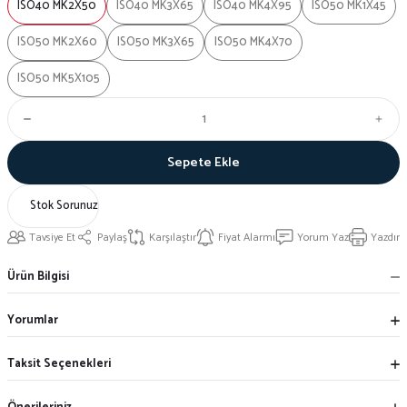
ISO40 MK2X50
ISO40 MK3X65
ISO40 MK4X95
ISO50 MK1X45
ISO50 MK2X60
ISO50 MK3X65
ISO50 MK4X70
ISO50 MK5X105
Sepete Ekle
Stok Sorunuz
Tavsiye Et
Paylaş
Karşılaştır
Fiyat Alarmı
Yorum Yaz
Yazdır
Ürün Bilgisi
Yorumlar
Taksit Seçenekleri