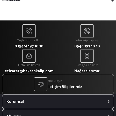
Önerileriniz
Müşteri Hizmetleri
WhatsApp Sipariş
0 (546) 197 10 10
0546 197 10 10
E-Mail ile Destek
Size Çok Yakınız
eticaret@haksankalip.com
Mağazalarımız
Bize Ulaşın
İletişim Bilgilerimiz
Kurumsal