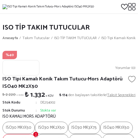
ISO TİP TAKIM TUTUCULAR
Anasayfa
Takım Tutucular
ISO TİP TAKIM TUTUCULAR
ISO Tipi Kamalı Konik
%40
Yorumlar (0)
ISO Tipi Kamalı Konik Takım Tutucu-Mors Adaptörü
ISO40 MK2X50
₺ 1.332
₺ 2.220
₺ 174
den başlayan taksitlerle!
Taksit Seçenekleri
+ KDV
+ KDV
Stok Kodu
DE254002
Stok Durumu
Stokta var
ISO KAMALI MORS ADAPTÖRÜ
ISO30 MK1X50
ISO30 MK2X50
ISO30 MK3X75
ISO40 MK1X50