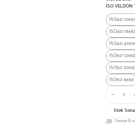
ISO VELDON
ISO40 10x5
ISO40 18x6
ISO40 40x
ISO50 12x63
ISO50 20x6
ISO50 6x63
Stok Soru
Tavsiye Et