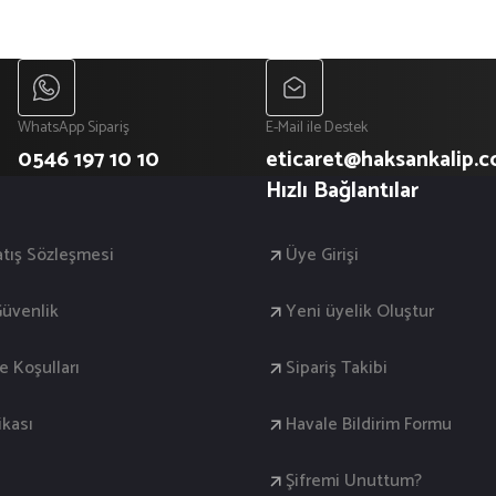
WhatsApp Sipariş
E-Mail ile Destek
0546 197 10 10
eticaret@haksankalip.
Hızlı Bağlantılar
atış Sözleşmesi
Üye Girişi
 Güvenlik
Yeni üyelik Oluştur
de Koşulları
Sipariş Takibi
ikası
Havale Bildirim Formu
Şifremi Unuttum?