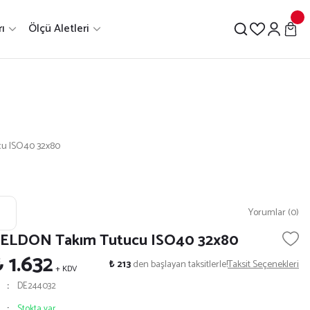
ı
Ölçü Aletleri
cu ISO40 32x80
Yorumlar (0)
 VELDON Takım Tutucu ISO40 32x80
₺ 1.632
₺ 213
den başlayan taksitlerle!
Taksit Seçenekleri
+ KDV
DE244032
Stokta var