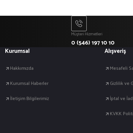
Müşteri Hizmetleri
0 (546) 197 10 10
Kurumsal
Alışveriş
Hakkımızda
Mesafeli S
Kurumsal Haberler
Gizlilik ve
İletişim Bilgilerimiz
İptal ve İa
KVKK Polit