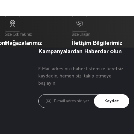
Size Çok Yakınız
Bize Ulaşın
com
Mağazalarımız
İletişim Bilgilerimiz
Kampanyalardan Haberdar olun
E-Mail adresinizi haber listemize ücretsiz
kaydedin, hemen bizi takip etmeye
başlayın.
Kaydet