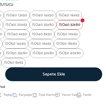
 TUTUCU
0
ISO40 12x50
ISO40 14x50
ISO40 16x63
3
ISO40 20x63
ISO40 25x80
ISO40 32x80
90
ISO40 6x50
ISO40 8x50
ISO50 10x63
ISO50 14x63
ISO50 16x63
ISO50 18x63
3
ISO50 25x80
ISO50 32x80
ISO50 40x90
ISO50 8x63
Sepete Ekle
nuz
Paylaş
Karşılaştır
Fiyat Alarmı
Yorum Yaz
Yazdır