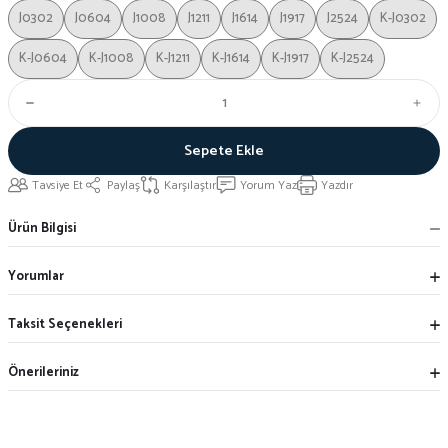
J0302
J0604
J1008
J1211
J1614
J1917
J2524
K-J0302
K-J0604
K-J1008
K-J1211
K-J1614
K-J1917
K-J2524
Sepete Ekle
Tavsiye Et
Paylaş
Karşılaştır
Yorum Yaz
Yazdır
Ürün Bilgisi
Yorumlar
Taksit Seçenekleri
Önerileriniz