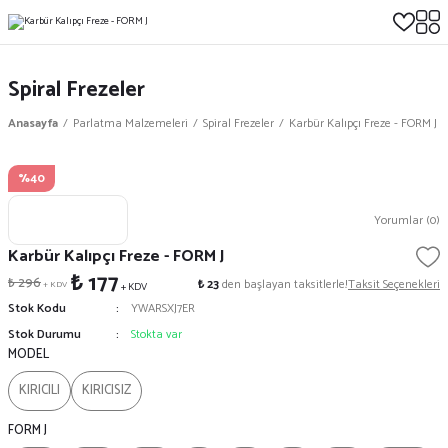
Spiral Frezeler
Anasayfa
Parlatma Malzemeleri
Spiral Frezeler
Karbür Kalıpçı Freze - FORM J
%40
Yorumlar (0)
Karbür Kalıpçı Freze - FORM J
₺ 177
₺ 296
₺ 23
den başlayan taksitlerle!
Taksit Seçenekleri
+ KDV
+ KDV
Stok Kodu
YWARSXJ7ER
Stok Durumu
Stokta var
MODEL
KIRICILI
KIRICISIZ
FORM J