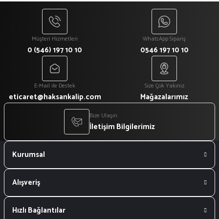
Müşteri Hizmetleri
WhatsApp Sipariş
0 (546) 197 10 10
0546 197 10 10
E-Mail ile Destek
Size Çok Yakınız
eticaret@haksankalip.com
Mağazalarımız
Bize Ulaşın
İletişim Bilgilerimiz
Kurumsal
Alışveriş
Hızlı Bağlantılar