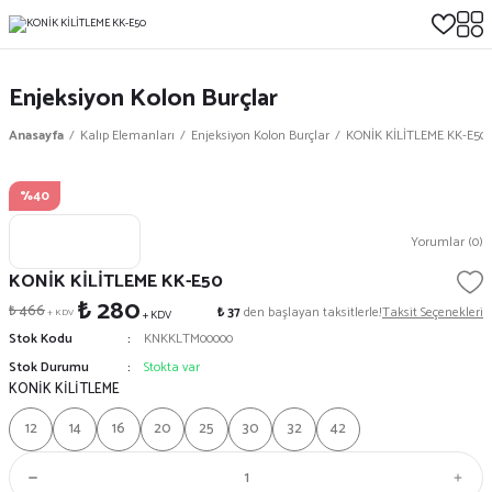
Enjeksiyon Kolon Burçlar
Anasayfa
Kalıp Elemanları
Enjeksiyon Kolon Burçlar
KONİK KİLİTLEME KK-E50
%40
Yorumlar (0)
KONİK KİLİTLEME KK-E50
₺ 280
₺ 466
₺ 37
den başlayan taksitlerle!
Taksit Seçenekleri
+ KDV
+ KDV
Stok Kodu
KNKKLTM00000
Stok Durumu
Stokta var
KONİK KİLİTLEME
12
14
16
20
25
30
32
42