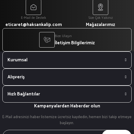
E-Mail ile Destek
Size Çok Yakınız
eticaret@haksankalip.com
Mağazalarımız
Bize Ulaşın
İletişim Bilgilerimiz
Kurumsal
Alışveriş
Hızlı Bağlantılar
Kampanyalardan Haberdar olun
E-Mail adresinizi haber listemize ücretsiz kaydedin, hemen bizi takip etmeye
başlayın.