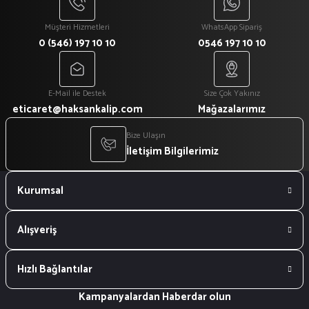
Müşteri Hizmetleri
WhatsApp Sipariş
0 (546) 197 10 10
0546 197 10 10
E-Mail ile Destek
Size Çok Yakınız
eticaret@haksankalip.com
Mağazalarımız
Bize Ulaşın
İletişim Bilgilerimiz
Kurumsal
Alışveriş
Hızlı Bağlantılar
Kampanyalardan Haberdar olun