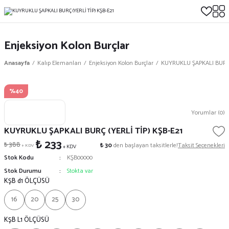
Enjeksiyon Kolon Burçlar
Anasayfa
Kalıp Elemanları
Enjeksiyon Kolon Burçlar
KUYRUKLU ŞAPKALI BURÇ (
%40
Yorumlar (0)
KUYRUKLU ŞAPKALI BURÇ (YERLİ TİP) KŞB-E21
₺ 233
₺ 388
₺ 30
den başlayan taksitlerle!
Taksit Seçenekleri
+ KDV
+ KDV
Stok Kodu
KŞB00000
Stok Durumu
Stokta var
KŞB d1 ÖLÇÜSÜ
16
20
25
30
KŞB L1 ÖLÇÜSÜ