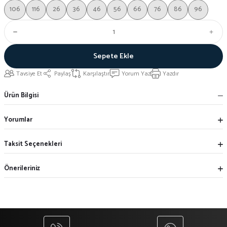
106
116
26
36
46
56
66
76
86
96
Sepete Ekle
Tavsiye Et
Paylaş
Karşılaştır
Yorum Yaz
Yazdır
Ürün Bilgisi
Yorumlar
Taksit Seçenekleri
Önerileriniz