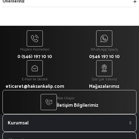
Önerileriniz
Müşteri Hizmetleri
WhatsApp Sipariş
0 (546) 197 10 10
0546 197 10 10
E-Mail ile Destek
Size Çok Yakınız
eticaret@haksankalip.com
Mağazalarımız
Bize Ulaşın
İletişim Bilgilerimiz
Kurumsal