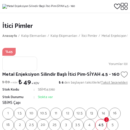
İtici Pimler
Anasayfa
Kalıp Elemanları
Kalıp Ekipmanları
İtici Pimler
Metal Enjeksiyon Sil
%45
Yorumlar (0)
Metal Enjeksiyon Silindir Başlı İtici Pim-SİYAH 4.5 - 160
₺ 49
₺ 89
₺ 6
den başlayan taksitlerle!
Taksit Seçenekleri
+ KDV
+ KDV
Stok Kodu
SBİMS4.5160
Stok Durumu
Stokta var
SBİMS Çapı
1
1.5
10
10.5
11
12
12.5
13
14
16
18
2
2.5
20
25
3
3.5
4
4.5
5