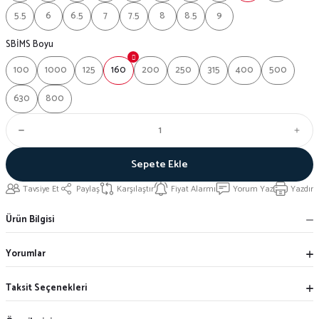
5.5
6
6.5
7
7.5
8
8.5
9
SBİMS Boyu
100
1000
125
160
200
250
315
400
500
630
800
Sepete Ekle
Tavsiye Et
Paylaş
Karşılaştır
Fiyat Alarmı
Yorum Yaz
Yazdır
Ürün Bilgisi
Yorumlar
Taksit Seçenekleri