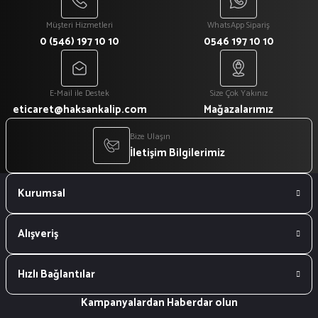
Müşteri Hizmetleri
WhatsApp Sipariş
0 (546) 197 10 10
0546 197 10 10
E-Mail ile Destek
Size Çok Yakınız
eticaret@haksankalip.com
Mağazalarımız
Bize Ulaşın
İletişim Bilgilerimiz
Kurumsal
Alışveriş
Hızlı Bağlantılar
Kampanyalardan Haberdar olun