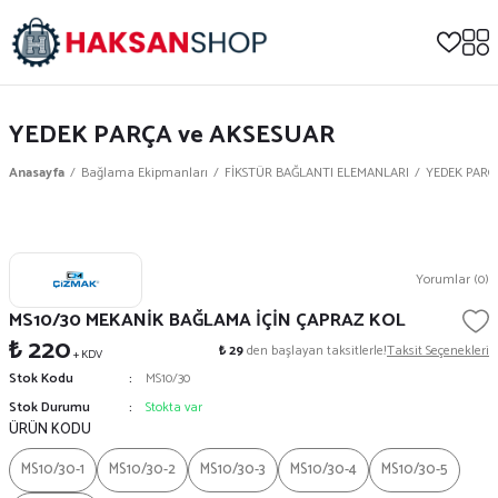
YEDEK PARÇA ve AKSESUAR
Anasayfa
Bağlama Ekipmanları
FİKSTÜR BAĞLANTI ELEMANLARI
YEDEK PARÇ
Yorumlar (0)
MS10/30 MEKANİK BAĞLAMA İÇİN ÇAPRAZ KOL
₺ 220
₺ 29
den başlayan taksitlerle!
Taksit Seçenekleri
+ KDV
Stok Kodu
MS10/30
Stok Durumu
Stokta var
ÜRÜN KODU
MS10/30-1
MS10/30-2
MS10/30-3
MS10/30-4
MS10/30-5