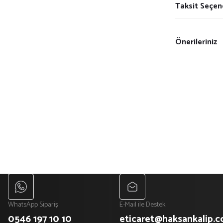
Taksit Seçen
Önerileriniz
WhatsApp Sipariş
E-Mail ile Destek
0546 197 10 10
eticaret@haksankalip.