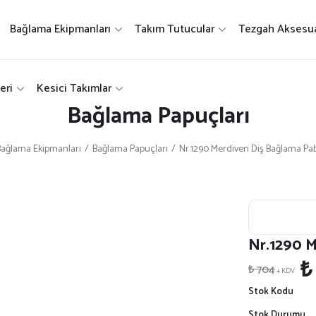
Bağlama Ekipmanları
Takım Tutucular
Tezgah Aksesua
eri
Kesici Takımlar
Bağlama Papuçları
Bağlama Ekipmanları
Bağlama Papuçları
Nr.1290 Merdiven Diş Bağlama Pab
Nr.1290 M
₺
₺ 704
+ KDV
Stok Kodu
Stok Durumu