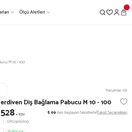
rları
Ölçü Aletleri
ucu M 10 - 100
Yorumlar (0)
erdiven Diş Bağlama Pabucu M 10 - 100
 528
₺ 69
den başlayan taksitlerle!
Taksit Seçenekleri
+ KDV
ER129010100
Stokta var