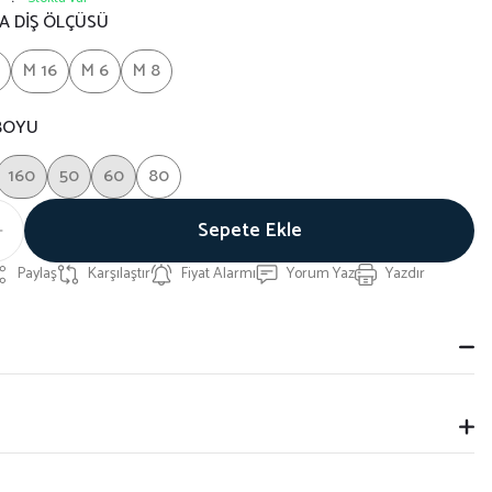
A DİŞ ÖLÇÜSÜ
M 16
M 6
M 8
 BOYU
160
50
60
80
Sepete Ekle
Paylaş
Karşılaştır
Fiyat Alarmı
Yorum Yaz
Yazdır