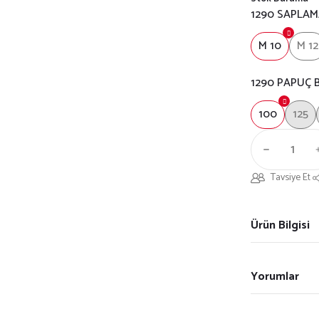
1290 SAPLAM
M 10
M 12
1290 PAPUÇ
100
125
Tavsiye Et
Ürün Bilgisi
Yorumlar