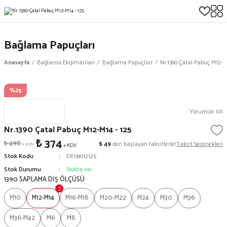
Bağlama Papuçları
Anasayfa
Bağlama Ekipmanları
Bağlama Papuçları
Nr.1390 Çatal Pabuç M12-M
%25
Yorumlar (0)
Nr.1390 Çatal Pabuç M12-M14 - 125
₺ 374
₺ 498
₺ 49
den başlayan taksitlerle!
Taksit Seçenekleri
+ KDV
+ KDV
Stok Kodu
ER139012125
Stok Durumu
Stokta var
1390 SAPLAMA DİŞ ÖLÇÜSÜ
M10
M12-M14
M16-M18
M20-M22
M24
M30
M36
M36-M42
M6
M8