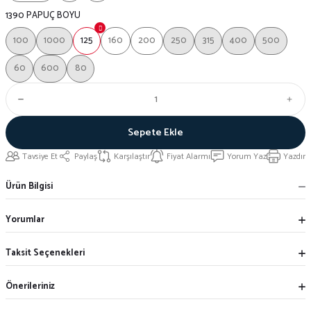
1390 PAPUÇ BOYU
100
1000
125
160
200
250
315
400
500
60
600
80
Sepete Ekle
Tavsiye Et
Paylaş
Karşılaştır
Fiyat Alarmı
Yorum Yaz
Yazdır
Ürün Bilgisi
Yorumlar
Taksit Seçenekleri
Önerileriniz