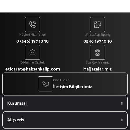
Müşteri Hizmetleri
WhatsApp Sipariş
0 (546) 197 10 10
0546 197 10 10
E-Mail ile Destek
Size Çok Yakınız
eticaret@haksankalip.com
Mağazalarımız
Bize Ulaşın
İletişim Bilgilerimiz
Kurumsal
Alışveriş