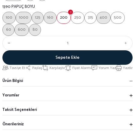
1390 PAPUÇ BOYU
100
1000
125
160
200
250
315
400
500
60
600
80
Sepete Ekle
Tavsiye Et
Paylaş
Karşılaştır
Fiyat Alarmı
Yorum Yaz
Yazdır
Ürün Bilgisi
Yorumlar
Taksit Seçenekleri
Önerileriniz