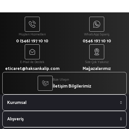
Müşteri Hizmetleri
WhatsApp Sipariş
0 (546) 197 10 10
0546 197 10 10
E-Mail ile Destek
Size Çok Yakınız
eticaret@haksankalip.com
Mağazalarımız
Bize Ulaşın
İletişim Bilgilerimiz
Kurumsal
Alışveriş