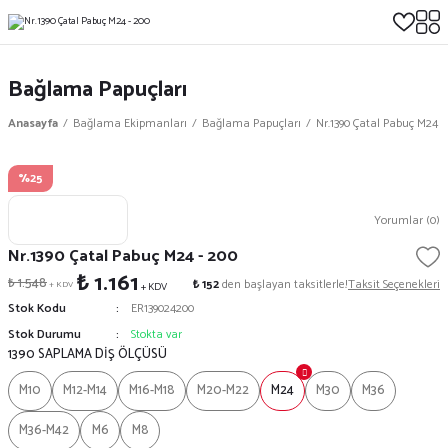
Bağlama Papuçları
Anasayfa
Bağlama Ekipmanları
Bağlama Papuçları
Nr.1390 Çatal Pabuç M24 -
%25
Yorumlar (0)
Nr.1390 Çatal Pabuç M24 - 200
₺ 1.161
₺ 1.548
₺ 152
den başlayan taksitlerle!
Taksit Seçenekleri
+ KDV
+ KDV
Stok Kodu
ER139024200
Stok Durumu
Stokta var
1390 SAPLAMA DİŞ ÖLÇÜSÜ
M10
M12-M14
M16-M18
M20-M22
M24
M30
M36
M36-M42
M6
M8