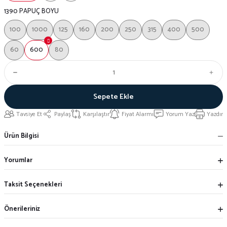
1390 PAPUÇ BOYU
100
1000
125
160
200
250
315
400
500
60
600
80
Sepete Ekle
Tavsiye Et
Paylaş
Karşılaştır
Fiyat Alarmı
Yorum Yaz
Yazdır
Ürün Bilgisi
Yorumlar
Taksit Seçenekleri
Önerileriniz