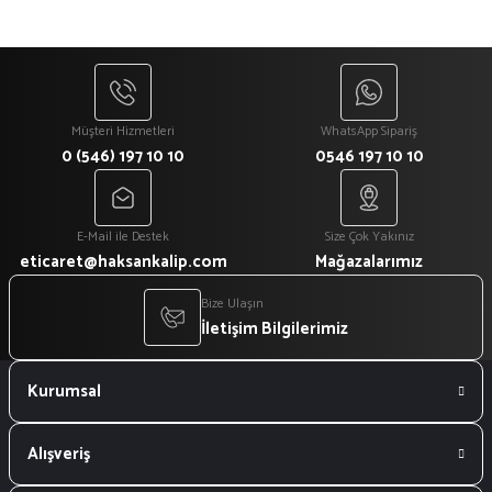
Müşteri Hizmetleri
WhatsApp Sipariş
0 (546) 197 10 10
0546 197 10 10
E-Mail ile Destek
Size Çok Yakınız
eticaret@haksankalip.com
Mağazalarımız
Bize Ulaşın
İletişim Bilgilerimiz
Kurumsal
Alışveriş