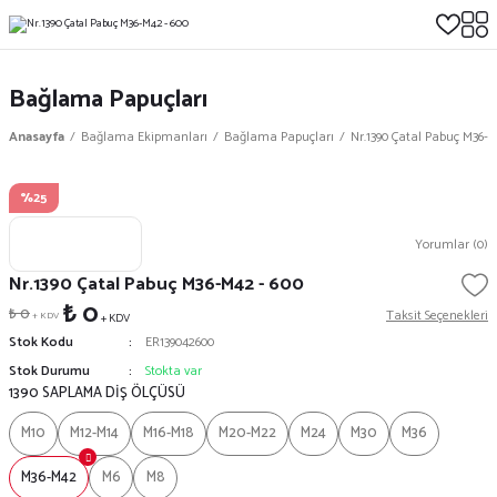
Bağlama Papuçları
Anasayfa
Bağlama Ekipmanları
Bağlama Papuçları
Nr.1390 Çatal Pabuç M36-M
%25
Yorumlar (0)
Nr.1390 Çatal Pabuç M36-M42 - 600
₺ 0
₺ 0
Taksit Seçenekleri
+ KDV
+ KDV
Stok Kodu
ER139042600
Stok Durumu
Stokta var
1390 SAPLAMA DİŞ ÖLÇÜSÜ
M10
M12-M14
M16-M18
M20-M22
M24
M30
M36
M36-M42
M6
M8