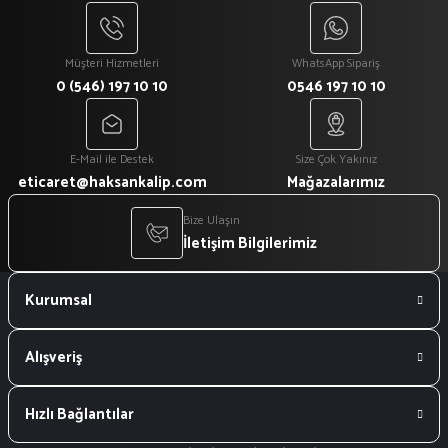
Müşteri Hizmetleri
WhatsApp Sipariş
0 (546) 197 10 10
0546 197 10 10
E-Mail ile Destek
Size Çok Yakınız
eticaret@haksankalip.com
Mağazalarımız
Bize Ulaşın
İletişim Bilgilerimiz
Kurumsal
Alışveriş
Hızlı Bağlantılar