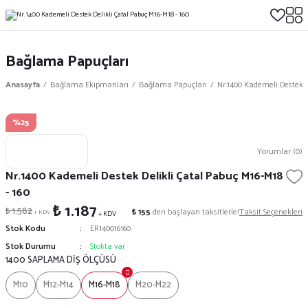
Bağlama Papuçları
Anasayfa
Bağlama Ekipmanları
Bağlama Papuçları
Nr.1400 Kademeli Destek D
%25
Yorumlar (0)
Nr.1400 Kademeli Destek Delikli Çatal Pabuç M16-M18
- 160
₺ 1.187
₺ 1.582
₺ 155
den başlayan taksitlerle!
Taksit Seçenekleri
+ KDV
+ KDV
Stok Kodu
ER140016160
Stok Durumu
Stokta var
1400 SAPLAMA DİŞ ÖLÇÜSÜ
M10
M12-M14
M16-M18
M20-M22