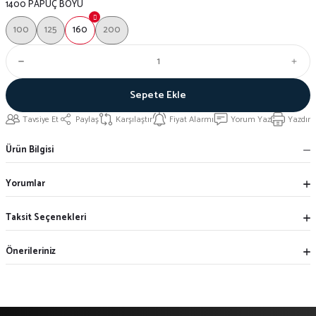
1400 PAPUÇ BOYU
100
125
160
200
Sepete Ekle
Tavsiye Et
Paylaş
Karşılaştır
Fiyat Alarmı
Yorum Yaz
Yazdır
Ürün Bilgisi
Yorumlar
Taksit Seçenekleri
Önerileriniz