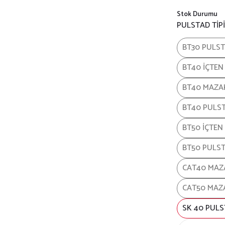
Stok Durumu
PULSTAD TİPİ
BT30 PULST
BT40 İÇTEN
BT40 MAZAK
BT40 PULST
BT50 İÇTEN
BT50 PULST
CAT40 MAZA
CAT50 MAZA
SK 40 PULS