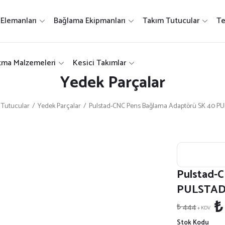
 Elemanları
Bağlama Ekipmanları
Takım Tutucular
Te
tma Malzemeleri
Kesici Takımlar
Yedek Parçalar
 Tutucular
Yedek Parçalar
Pulstad-CNC Pens Bağlama Adaptörü SK 40 PU
Pulstad-
PULSTAD 
₺
₺ 444
+ KDV
Stok Kodu