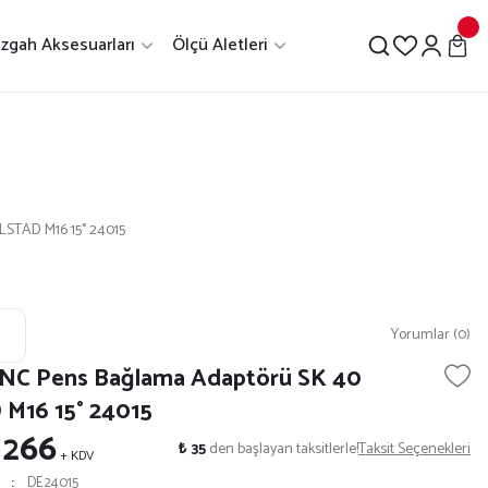
zgah Aksesuarları
Ölçü Aletleri
LSTAD M16 15° 24015
Yorumlar (0)
CNC Pens Bağlama Adaptörü SK 40
M16 15° 24015
 266
₺ 35
den başlayan taksitlerle!
Taksit Seçenekleri
+ KDV
DE24015