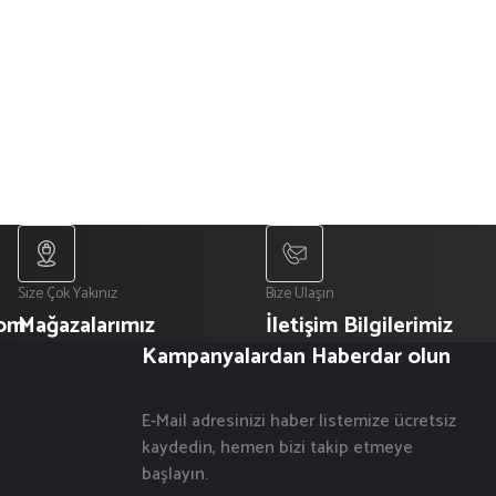
Size Çok Yakınız
Bize Ulaşın
com
Mağazalarımız
İletişim Bilgilerimiz
Kampanyalardan Haberdar olun
E-Mail adresinizi haber listemize ücretsiz
kaydedin, hemen bizi takip etmeye
başlayın.