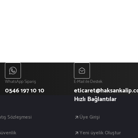
WhatsApp Sipariş
E-Mail ile Destek
0546 197 10 10
eticaret@haksankalip.
Hızlı Bağlantılar
atış Sözleşmesi
Üye Girişi
 Güvenlik
Yeni üyelik Oluştur