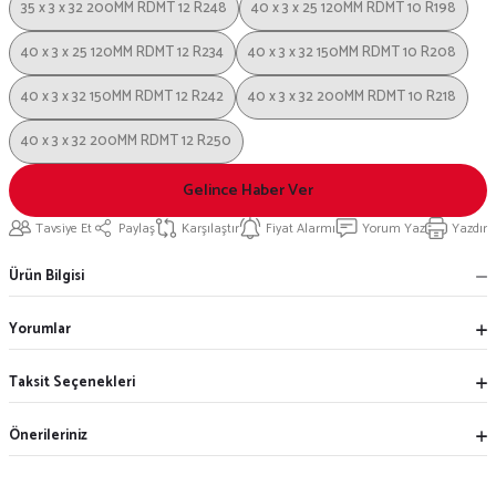
35 x 3 x 32 200MM RDMT 12 R248
40 x 3 x 25 120MM RDMT 10 R198
40 x 3 x 25 120MM RDMT 12 R234
40 x 3 x 32 150MM RDMT 10 R208
40 x 3 x 32 150MM RDMT 12 R242
40 x 3 x 32 200MM RDMT 10 R218
40 x 3 x 32 200MM RDMT 12 R250
Gelince Haber Ver
Tavsiye Et
Paylaş
Karşılaştır
Fiyat Alarmı
Yorum Yaz
Yazdır
Ürün Bilgisi
Yorumlar
Taksit Seçenekleri
Önerileriniz