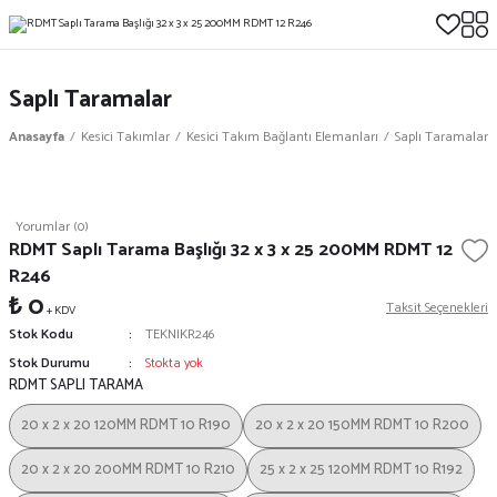
Saplı Taramalar
Anasayfa
Kesici Takımlar
Kesici Takım Bağlantı Elemanları
Saplı Taramalar
Yorumlar (0)
RDMT Saplı Tarama Başlığı 32 x 3 x 25 200MM RDMT 12
R246
₺ 0
Taksit Seçenekleri
+ KDV
Stok Kodu
TEKNIKR246
Stok Durumu
Stokta yok
RDMT SAPLI TARAMA
20 x 2 x 20 120MM RDMT 10 R190
20 x 2 x 20 150MM RDMT 10 R200
20 x 2 x 20 200MM RDMT 10 R210
25 x 2 x 25 120MM RDMT 10 R192