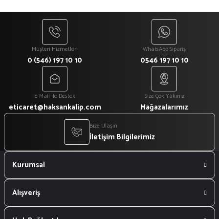
Müşteri Hizmetleri
WhatsApp Sipariş
0 (546) 197 10 10
0546 197 10 10
E-Mail ile Destek
Size Çok Yakınız
eticaret@haksankalip.com
Mağazalarımız
Bize Ulaşın
İletişim Bilgilerimiz
Kurumsal
Alışveriş