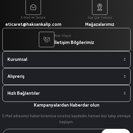
E-Mail ile Destek
Size Çok Yakınız
eticaret@haksankalip.com
Mağazalarımız
Bize Ulaşın
İletişim Bilgilerimiz
Kurumsal
Alışveriş
Hızlı Bağlantılar
Kampanyalardan Haberdar olun
E-Mail adresinizi haber listemize ücretsiz kaydedin, hemen bizi takip etmeye
başlayın.