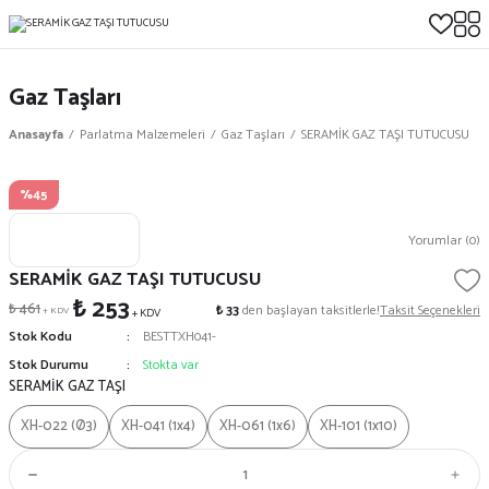
Gaz Taşları
Anasayfa
Parlatma Malzemeleri
Gaz Taşları
SERAMİK GAZ TAŞI TUTUCUSU
%45
Yorumlar (0)
SERAMİK GAZ TAŞI TUTUCUSU
₺ 253
₺ 461
₺ 33
den başlayan taksitlerle!
Taksit Seçenekleri
+ KDV
+ KDV
Stok Kodu
BESTTXH041-
Stok Durumu
Stokta var
SERAMİK GAZ TAŞI
XH-022 (Ø3)
XH-041 (1x4)
XH-061 (1x6)
XH-101 (1x10)