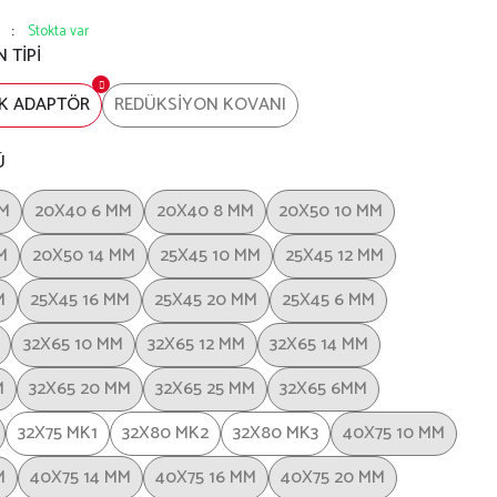
Stokta var
 TİPİ
K ADAPTÖR
REDÜKSİYON KOVANI
Ü
MM
20X40 6 MM
20X40 8 MM
20X50 10 MM
M
20X50 14 MM
25X45 10 MM
25X45 12 MM
M
25X45 16 MM
25X45 20 MM
25X45 6 MM
32X65 10 MM
32X65 12 MM
32X65 14 MM
M
32X65 20 MM
32X65 25 MM
32X65 6MM
32X75 MK1
32X80 MK2
32X80 MK3
40X75 10 MM
M
40X75 14 MM
40X75 16 MM
40X75 20 MM