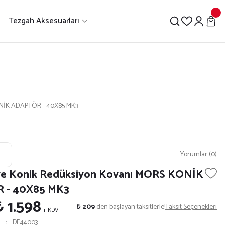
Tezgah Aksesuarları
KONİK ADAPTÖR - 40X85 MK3
Yorumlar (0)
k ve Konik Redüksiyon Kovanı MORS KONİK
 - 40X85 MK3
₺ 1.598
₺ 209
den başlayan taksitlerle!
Taksit Seçenekleri
+ KDV
DE44003