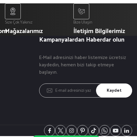
Size Çok Yakınız
Bize Ulaşın
com
Mağazalarımız
İletişim Bilgilerimiz
Kampanyalardan Haberdar olun
E-Mail adresinizi haber listemize ücretsiz
kaydedin, hemen bizi takip etmeye
başlayın.
Kaydet