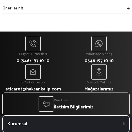
Önerileriniz
Müşteri Hizmetleri
WhatsApp Sipariş
0 (546) 197 10 10
0546 197 10 10
E-Mail ile Destek
Size Çok Yakınız
eticaret@haksankalip.com
Mağazalarımız
Bize Ulaşın
İletişim Bilgilerimiz
Kurumsal