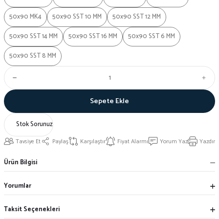
50x90 MK4
50x90 SST 10 MM
50x90 SST 12 MM
50x90 SST 14 MM
50x90 SST 16 MM
50x90 SST 6 MM
50x90 SST 8 MM
Sepete Ekle
Stok Sorunuz
Tavsiye Et
Paylaş
Karşılaştır
Fiyat Alarmı
Yorum Yaz
Yazdır
Ürün Bilgisi
Yorumlar
Taksit Seçenekleri