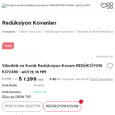
Redüksiyon Kovanları
Anasayfa
Takım Tutucular
Redüksiyon Kovanları
Silindirik ve Konik Redüksi
%40
Yorumlar (0)
Silindirik ve Konik Redüksiyon Kovanı REDÜKSİYON
KOVANI - 40X75 16 MM
₺ 1.399
₺ 2.331
₺ 183
den başlayan taksitlerle!
Taksit Seçenekleri
+ KDV
+ KDV
Stok Kodu
DE44016
Stok Durumu
Stokta var
DE42-45 ÜRÜN TİPİ
MORS KONİK ADAPTÖR
REDÜKSİYON KOVANI