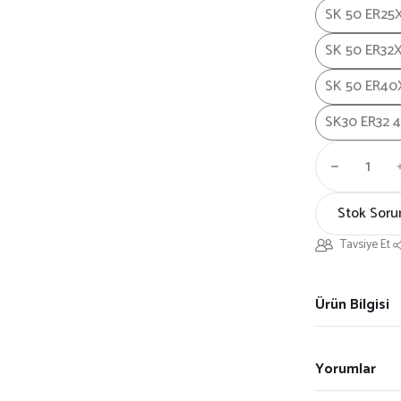
SK 50 ER25
SK 50 ER32
SK 50 ER40
SK30 ER32 
Stok Soru
Tavsiye Et
Ürün Bilgisi
Yorumlar