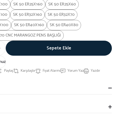
X100
SK 50 ER25X160
SK 50 ER25X60
X100
SK 50 ER32X160
SK 50 ER32X70
X100
SK 50 ER40X160
SK 50 ER40X80
470 CNC MARANGOZ PENS BAŞLIĞI
Sepete Ekle
nuz
Paylaş
Karşılaştır
Fiyat Alarmı
Yorum Yaz
Yazdır