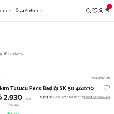
ları
Ölçü Aletleri
ığı SK 50 462x70
Yorumlar (0)
akım Tutucu Pens Başlığı SK 50 462x70
₺ 2.930
₺ 383
den başlayan taksitlerle!
Taksit Seçenekleri
+ KDV
DE515462
Stokta var