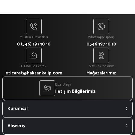
Müşteri Hizmetleri
WhatsApp Sipariş
0 (546) 197 10 10
0546 197 10 10
E-Mail ile Destek
Size Çok Yakınız
eticaret@haksankalip.com
Mağazalarımız
Bize Ulaşın
İletişim Bilgilerimiz
Kurumsal
Alışveriş