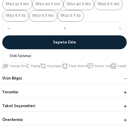
SK50 32 X 160
SK50 40 X 100
SK50 40 X 160
SK50 6 X 160
SK50 6 X 63
SK50 8 X 160
SK50 8 X 63
Sepete Ekle
Stok Sorunuz
Tavsiye Et
Paylaş
Karşılaştır
Fiyat Alarmı
Yorum Yaz
Yazdır
Ürün Bilgisi
Yorumlar
Taksit Seçenekleri
Önerileriniz