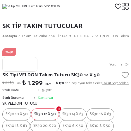
SK TİP TAKIM TUTUCULAR
Anasayfa
Takım Tutucular
SK TİP TAKIM TUTUCULAR
SK Tipi VELDON Takım T
%40
Yorumlar (0)
SK Tipi VELDON Takım Tutucu SK30 12 X 50
₺ 1.299
₺ 2.165
₺ 170
den başlayan taksitlerle!
Taksit Seçenekleri
+ KDV
+ KDV
Stok Kodu
DE543012
Stok Durumu
Stokta var
SK VELDON TUTUCU
SK30 10 X 50
SK30 12 X 50
SK30 14 X 63
SK30 16 X 63
SK30 18 X 63
SK30 20 X 70
SK30 6 X 50
SK30 8 X 50