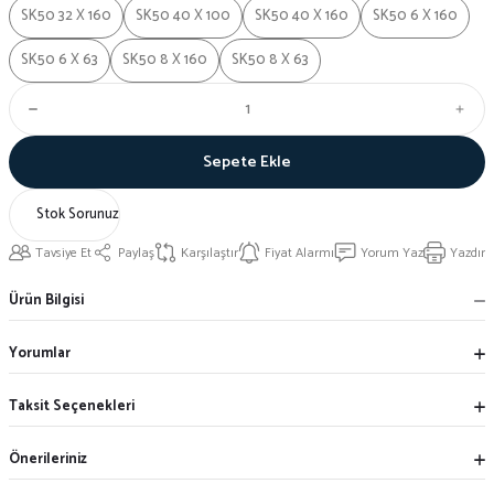
SK50 32 X 160
SK50 40 X 100
SK50 40 X 160
SK50 6 X 160
SK50 6 X 63
SK50 8 X 160
SK50 8 X 63
Sepete Ekle
Stok Sorunuz
Tavsiye Et
Paylaş
Karşılaştır
Fiyat Alarmı
Yorum Yaz
Yazdır
Ürün Bilgisi
Yorumlar
Taksit Seçenekleri
Önerileriniz