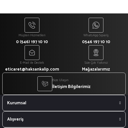
Müşteri Hizmetleri
WhatsApp Sipariş
0 (546) 197 10 10
0546 197 10 10
E-Mail ile Destek
Size Çok Yakınız
eticaret@haksankalip.com
Mağazalarımız
Bize Ulaşın
İletişim Bilgilerimiz
Kurumsal
Alışveriş