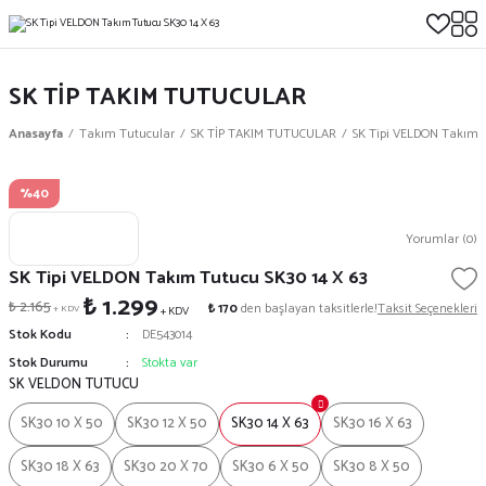
SK TİP TAKIM TUTUCULAR
Anasayfa
Takım Tutucular
SK TİP TAKIM TUTUCULAR
SK Tipi VELDON Takım T
%40
Yorumlar (0)
SK Tipi VELDON Takım Tutucu SK30 14 X 63
₺ 1.299
₺ 2.165
₺ 170
den başlayan taksitlerle!
Taksit Seçenekleri
+ KDV
+ KDV
Stok Kodu
DE543014
Stok Durumu
Stokta var
SK VELDON TUTUCU
SK30 10 X 50
SK30 12 X 50
SK30 14 X 63
SK30 16 X 63
SK30 18 X 63
SK30 20 X 70
SK30 6 X 50
SK30 8 X 50