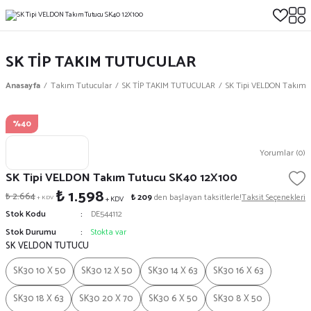
SK TİP TAKIM TUTUCULAR
Anasayfa
Takım Tutucular
SK TİP TAKIM TUTUCULAR
SK Tipi VELDON Takım 
%40
Yorumlar (0)
SK Tipi VELDON Takım Tutucu SK40 12X100
₺ 1.598
₺ 2.664
₺ 209
den başlayan taksitlerle!
Taksit Seçenekleri
+ KDV
+ KDV
Stok Kodu
DE544112
Stok Durumu
Stokta var
SK VELDON TUTUCU
SK30 10 X 50
SK30 12 X 50
SK30 14 X 63
SK30 16 X 63
SK30 18 X 63
SK30 20 X 70
SK30 6 X 50
SK30 8 X 50