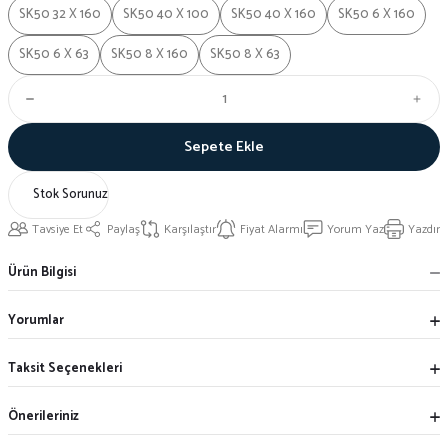
SK50 32 X 160
SK50 40 X 100
SK50 40 X 160
SK50 6 X 160
SK50 6 X 63
SK50 8 X 160
SK50 8 X 63
Sepete Ekle
Stok Sorunuz
Tavsiye Et
Paylaş
Karşılaştır
Fiyat Alarmı
Yorum Yaz
Yazdır
Ürün Bilgisi
Yorumlar
Taksit Seçenekleri
Önerileriniz