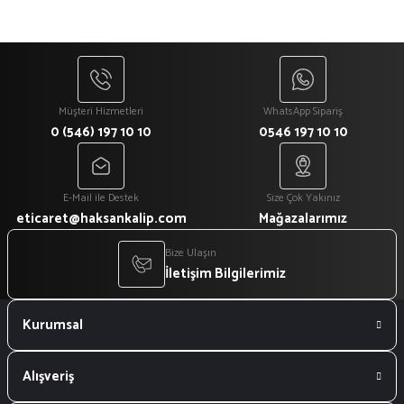
Müşteri Hizmetleri
WhatsApp Sipariş
0 (546) 197 10 10
0546 197 10 10
E-Mail ile Destek
Size Çok Yakınız
eticaret@haksankalip.com
Mağazalarımız
Bize Ulaşın
İletişim Bilgilerimiz
Kurumsal
Alışveriş