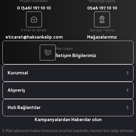
Müşteri Hizmetleri
WhatsApp Sipariş
0 (546) 197 10 10
0546 197 10 10
E-Mail ile Destek
Size Çok Yakınız
eticaret@haksankalip.com
Mağazalarımız
Bize Ulaşın
İletişim Bilgilerimiz
Kurumsal
Alışveriş
Hızlı Bağlantılar
Kampanyalardan Haberdar olun
E-Mail adresinizi haber listemize ücretsiz kaydedin, hemen bizi takip etmeye