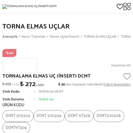
TORNA ELMAS UÇLAR
Anasayfa
Kesici Takımlar
Elmas Uçlar(İnsert)
TORNA ELMAS UÇLAR
TORNAL
%40
Yorumlar (0)
TORNALAMA ELMAS UÇ (İNSERT) DCMT
₺ 272
₺ 453
₺ 36
den başlayan taksitlerle!
Taksit Seçenekleri
+ KDV
+ KDV
Stok Kodu
HOF00-02-DCMT
Stok Durumu
Stokta var
ÜRÜN KODU
DCMT 070202
DCMT 070204
DCMT 11T308
DCMT070208
DCMT11T304